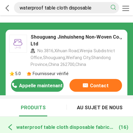
Shouguang Jinhuisheng Non-Woven Co.,
Ltd
No.3816,Xihuan Road,Wenjia Subdistrict
Office,Shouguang,Weifang City,Shandong
Province,China 262700,China
5.0
Fournisseur vérifié
Appelle maintenant
Contact
PRODUITS
AU SUJET DE NOUS
waterproof table cloth disposable fabrication en ligne
(16)