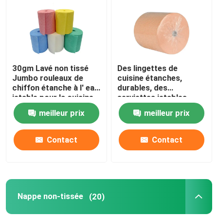
30gm Lavé non tissé
Des lingettes de
Jumbo rouleaux de
cuisine étanches,
chiffon étanche à l' eau
durables, des
jetable pour la cuisine
serviettes jetables.
meilleur prix
meilleur prix
Contact
Contact
Nappe non-tissée
(20)