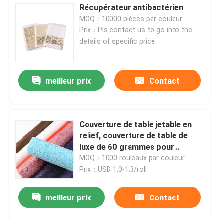
Récupérateur antibactérien
MOQ：10000 pièces par couleur
Visite de l'usine
Prix：Pls contact us to go into the
details of specific price
Contrôle de la qualité
meilleur prix
Contact
Nous contacter
Nouvelles
Couverture de table jetable en
relief, couverture de table de
luxe de 60 grammes pour
Demandez un devis
mariage
MOQ：1000 rouleaux par couleur
Prix：USD 1.0-1.8/roll
Tissus non tissés
meilleur prix
Contact
Rouleau jumbo non tissé