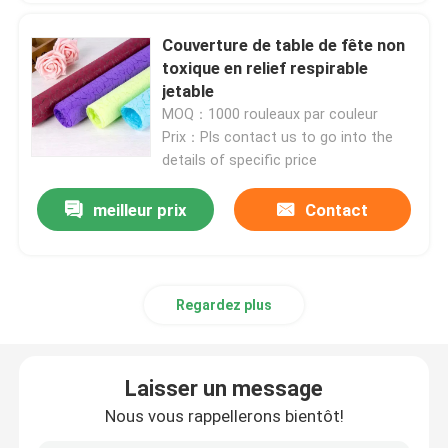
Couverture de table de fête non
Nappe non-tissée
toxique en relief respirable
jetable
MOQ：1000 rouleaux par couleur
Tissu de nettoyage ménager
Prix：Pls contact us to go into the
details of specific price
Chiffons de nettoyage de Spunlace
meilleur prix
Contact
Tissu industriel à usage lourd
Chiffons de nettoyage jetables
Regardez plus
Essuie-glaces pour les services alimentaires
Laisser un message
Nous vous rappellerons bientôt!
Seringues de cuisine jetables