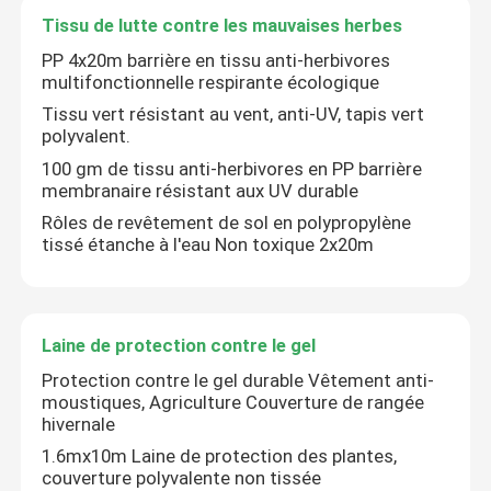
Tissu de lutte contre les mauvaises herbes
Une serviette de salon jetable
PP 4x20m barrière en tissu anti-herbivores
multifonctionnelle respirante écologique
Tissu vert résistant au vent, anti-UV, tapis vert
Tissu de lutte contre les mauvaises herbes
polyvalent.
100 gm de tissu anti-herbivores en PP barrière
membranaire résistant aux UV durable
Laine de protection contre le gel
Rôles de revêtement de sol en polypropylène
tissé étanche à l'eau Non toxique 2x20m
Sac de protection des végétaux
chiffons humides
Laine de protection contre le gel
Protection contre le gel durable Vêtement anti-
moustiques, Agriculture Couverture de rangée
hivernale
1.6mx10m Laine de protection des plantes,
couverture polyvalente non tissée