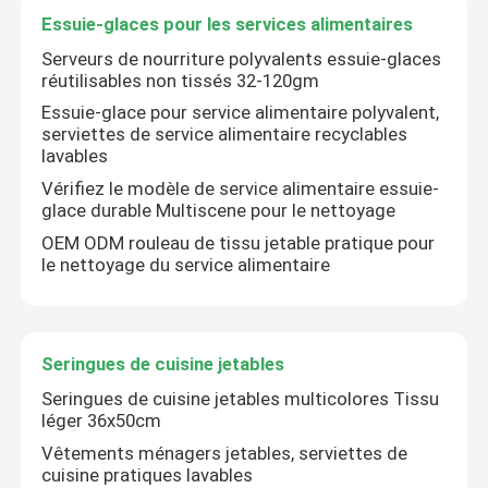
Essuie-glaces pour les services alimentaires
Serveurs de nourriture polyvalents essuie-glaces
Visite de l'usine
réutilisables non tissés 32-120gm
Essuie-glace pour service alimentaire polyvalent,
Contrôle de la qualité
serviettes de service alimentaire recyclables
lavables
Vérifiez le modèle de service alimentaire essuie-
Nous contacter
glace durable Multiscene pour le nettoyage
OEM ODM rouleau de tissu jetable pratique pour
le nettoyage du service alimentaire
Nouvelles
Demandez un devis
Seringues de cuisine jetables
Seringues de cuisine jetables multicolores Tissu
Tissus non tissés
léger 36x50cm
Vêtements ménagers jetables, serviettes de
cuisine pratiques lavables
Rouleau jumbo non tissé