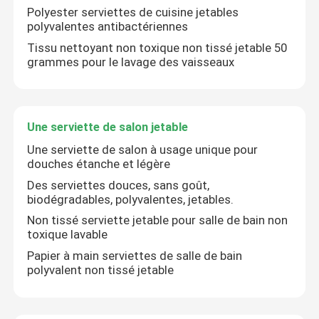
Polyester serviettes de cuisine jetables
polyvalentes antibactériennes
Nappe non-tissée
Tissu nettoyant non toxique non tissé jetable 50
grammes pour le lavage des vaisseaux
Tissu de nettoyage ménager
Une serviette de salon jetable
Chiffons de nettoyage de Spunlace
Une serviette de salon à usage unique pour
douches étanche et légère
Tissu industriel à usage lourd
Des serviettes douces, sans goût,
biodégradables, polyvalentes, jetables.
Chiffons de nettoyage jetables
Non tissé serviette jetable pour salle de bain non
toxique lavable
Papier à main serviettes de salle de bain
Essuie-glaces pour les services alimentaires
polyvalent non tissé jetable
Seringues de cuisine jetables