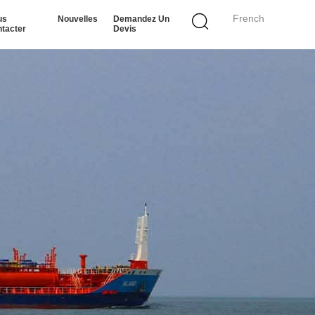
French
us
Nouvelles
Demandez Un
tacter
Devis