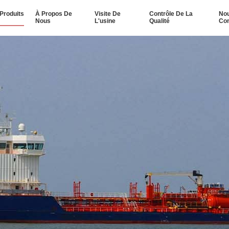
Produits
À Propos De
Visite De
Contrôle De La
No
Nous
L'usine
Qualité
Con