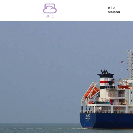
À La
Maison