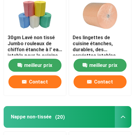
30gm Lavé non tissé
Des lingettes de
Jumbo rouleaux de
cuisine étanches,
chiffon étanche à l' eau
durables, des
jetable pour la cuisine
serviettes jetables.
meilleur prix
meilleur prix
Contact
Contact
À la maison
Produits
Nappe non-tissée
(20)
À propos de nous