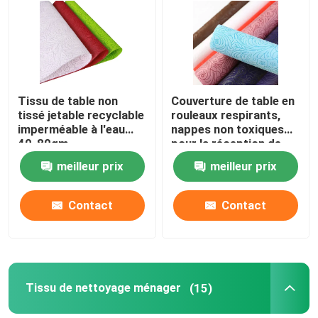
Visite de l'usine
Contrôle de la qualité
Tissu de table non
Couverture de table en
tissé jetable recyclable
rouleaux respirants,
imperméable à l'eau
nappes non toxiques
Nous contacter
40-80gm
pour la réception de
mariage
meilleur prix
meilleur prix
Nouvelles
Contact
Contact
Demandez un devis
Tissus non tissés
Tissu de nettoyage ménager
(15)
Rouleau jumbo non tissé