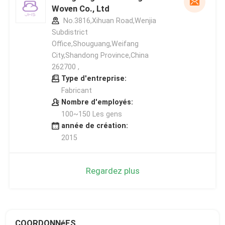
Woven Co., Ltd
No.3816,Xihuan Road,Wenjia
Subdistrict
Office,Shouguang,Weifang
City,Shandong Province,China
262700 ,
Type d'entreprise:
Fabricant
Nombre d'employés:
100~150 Les gens
année de création:
2015
Regardez plus
COORDONNéES