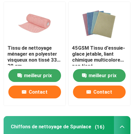
Nappe non-tissée
Tissu de nettoyage ménager
Tissu de nettoyage
45GSM Tissu d'essuie-
Chiffons de nettoyage de Spunlace
ménager en polyester
glace jetable, liant
visqueux non tissé 33-
chimique multicolore
38 gm
non tissé
Tissu industriel à usage lourd
meilleur prix
meilleur prix
Chiffons de nettoyage jetables
Contact
Contact
Essuie-glaces pour les services alimentaires
Chiffons de nettoyage de Spunlace
(16)
Seringues de cuisine jetables