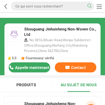
Shouguang Jinhuisheng Non-Woven Co.,
Ltd
No.3816,Xihuan Road,Wenjia Subdistrict
Office,Shouguang,Weifang City,Shandong
Province,China 262700,China
5.0
Fournisseur vérifié
Appelle maintenant
Contact
PRODUITS
AU SUJET DE NOUS
Shouguang Jinhuisheng Non-