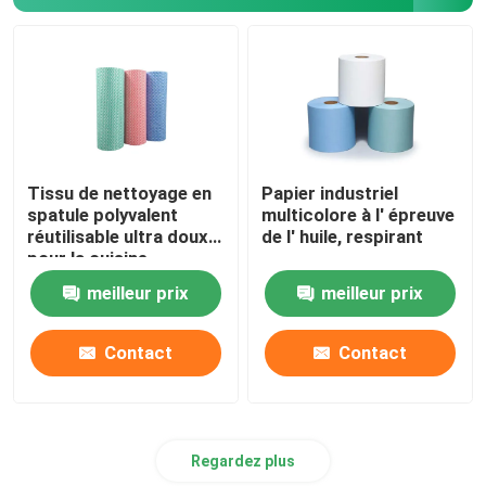
Une serviette de salon jetable
Tissu de lutte contre les mauvaises herbes
Laine de protection contre le gel
Tissu de nettoyage en
Papier industriel
spatule polyvalent
multicolore à l' épreuve
réutilisable ultra doux
de l' huile, respirant
Sac de protection des végétaux
pour la cuisine
meilleur prix
meilleur prix
chiffons humides
Contact
Contact
Regardez plus