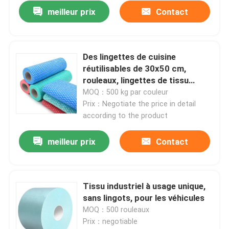
meilleur prix
Contact
Des lingettes de cuisine
réutilisables de 30x50 cm,
rouleaux, lingettes de tissu
polyvalents pour le ménage
MOQ：500 kg par couleur
Prix：Negotiate the price in detail
according to the product
meilleur prix
Contact
À la maison
Tissu industriel à usage unique,
Produits
sans lingots, pour les véhicules
MOQ：500 rouleaux
Prix：negotiable
À propos de nous