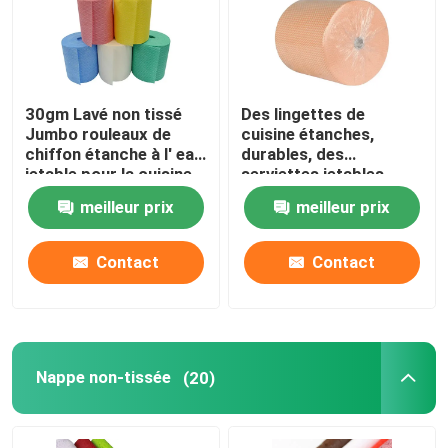
30gm Lavé non tissé
Des lingettes de
Jumbo rouleaux de
cuisine étanches,
chiffon étanche à l' eau
durables, des
jetable pour la cuisine
serviettes jetables.
meilleur prix
meilleur prix
Contact
Contact
Nappe non-tissée
(20)