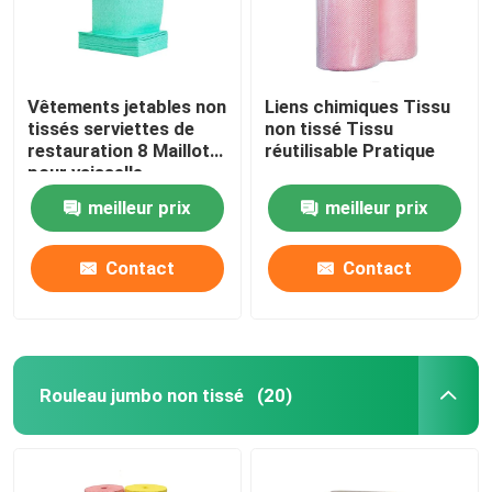
Une serviette de salon jetable
Vêtements jetables non
Liens chimiques Tissu
Tissu de lutte contre les mauvaises herbes
tissés serviettes de
non tissé Tissu
restauration 8 Maillot
réutilisable Pratique
pour vaisselle
Laine de protection contre le gel
meilleur prix
meilleur prix
Sac de protection des végétaux
Contact
Contact
chiffons humides
Rouleau jumbo non tissé
(20)