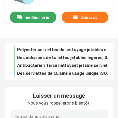
Visite de l'usine
meilleur prix
Contact
Polyester serviettes de nettoyage jetables en rouleau polyvalent durable
Des écharpes de toilettes jetables légères, 38 grammes, des lingettes jetables pour les toilettes.
Contrôle de la qualité
Antibactérien Tissu nettoyant jetable serviettes à vaisselle Non tissé Non toxique
Des serviettes de cuisine à usage unique ISO, des vêtements jetables sur rouleau.
Nous contacter
Papier à rouleaux industriel polyvalent jetable
60gm bleu serviettes industrielles lourdes en rouleau pâte de bois en PP chiffons non toxiques
Nouvelles
Des serviettes en papier industriel bleu réutilisable durable, du papier industriel pour automobile
Tissu industriel polyester à usage lourd 8 moustiquaires jetables
Cuisine Nettoyage à sec jetable serviettes de toilette paresseux chiffon durable polyvalent
Demandez un devis
Tissu d'essuie-glace jetable imprimé non tissé pour cuisine domestique
Laisser un message
Rouleau de lingettes industrielles de 33 à 120 grammes, serviettes jetables polyvalentes.
Tissus non tissés
Nous vous rappellerons bientôt!
Tissu nettoyant jetable non tissé 35gm polyvalent
Tissu industriel ISO blanc pour travaux lourds polyvalent 33-125 gm
Rouleau jumbo non tissé