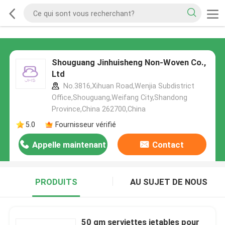
Shouguang Jinhuisheng Non-Woven Co.,
Ltd
No.3816,Xihuan Road,Wenjia Subdistrict
Office,Shouguang,Weifang City,Shandong
Province,China 262700,China
5.0
Fournisseur vérifié
Appelle maintenant
Contact
PRODUITS
AU SUJET DE NOUS
50 gm serviettes jetables pour