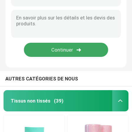
Des rouleaux industriels non toxiques, des serviettes lourdes en relief.
22x40 cm Tissu de nettoyage jetable, serviettes à vaisselle polyvalentes jetables
Nappe non-tissée
Seringues jetables, tissus non tissés multicolores
Cuisine Laverie à usages uniques Résistant aux larmes Non toxique
Tissu de nettoyage ménager
Seringues ménagères à usage unique
30 à 60 grammes serviettes de nettoyage jetables chiffons de cuisine matière en pâte de bois
Chiffons de nettoyage de Spunlace
Tissu industriel à usage réutilisable pour travaux lourds
Tissu industriel à usage lourd
AUTRES CATÉGORIES DE NOUS
Chiffons de nettoyage jetables
Tissus non tissés
(39)
Essuie-glaces pour les services alimentaires
Seringues de cuisine jetables