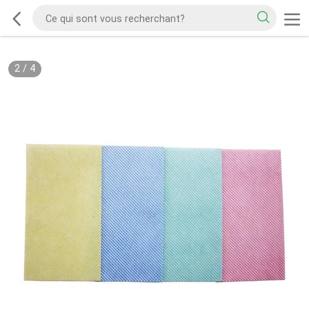
2
/
4