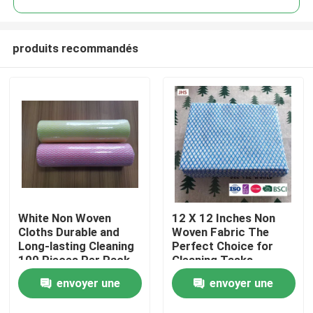
produits recommandés
White Non Woven
12 X 12 Inches Non
À la maison
Cloths Durable and
Woven Fabric The
Long-lasting Cleaning
Perfect Choice for
100 Pieces Per Pack
Cleaning Tasks
Produits
envoyer une
envoyer une
À propos de nous
demande
demande