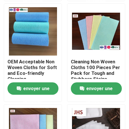
Visite de l'usine
Contrôle de la qualité
Nous contacter
OEM Acceptable Non
Cleaning Non Woven
Woven Cloths for Soft
Cloths 100 Pieces Per
Nouvelles
and Eco-friendly
Pack for Tough and
Cleaning
Stubborn Stains
envoyer une
envoyer une
Demandez un devis
demande
demande
Tissus non tissés
Rouleau jumbo non tissé