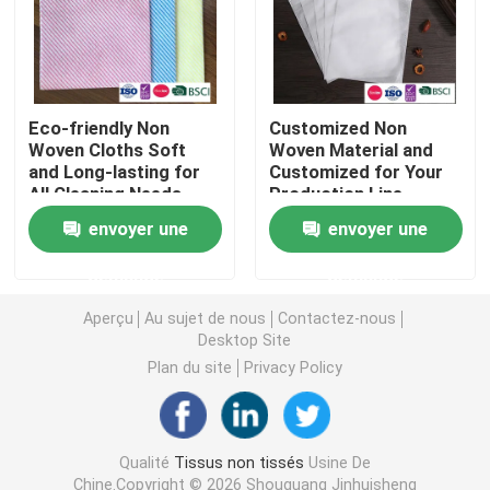
Nappe non-tissée
Tissu de nettoyage ménager
Eco-friendly Non
Customized Non
Woven Cloths Soft
Woven Material and
and Long-lasting for
Customized for Your
All Cleaning Needs
Production Line
Chiffons de nettoyage de Spunlace
Efficiency
envoyer une
envoyer une
Tissu industriel à usage lourd
demande
demande
Aperçu
Au sujet de nous
Contactez-nous
Chiffons de nettoyage jetables
Desktop Site
Plan du site
Privacy Policy
Essuie-glaces pour les services alimentaires
Qualité
Tissus non tissés
Usine De
Seringues de cuisine jetables
Chine.Copyright © 2026 Shouguang Jinhuisheng