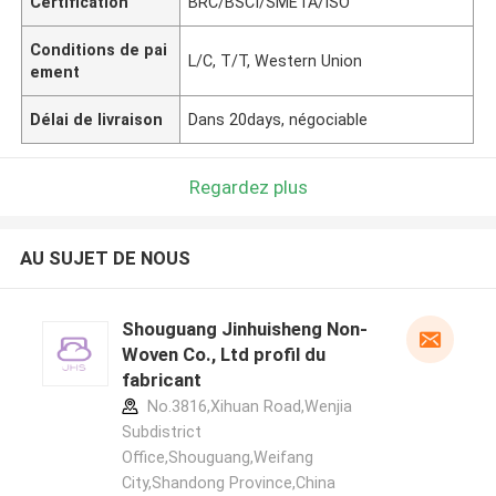
Certification
BRC/BSCI/SMETA/ISO
Conditions de pai
L/C, T/T, Western Union
ement
Délai de livraison
Dans 20days, négociable
Regardez plus
AU SUJET DE NOUS
Shouguang Jinhuisheng Non-
Woven Co., Ltd profil du
fabricant
No.3816,Xihuan Road,Wenjia
Subdistrict
Office,Shouguang,Weifang
City,Shandong Province,China