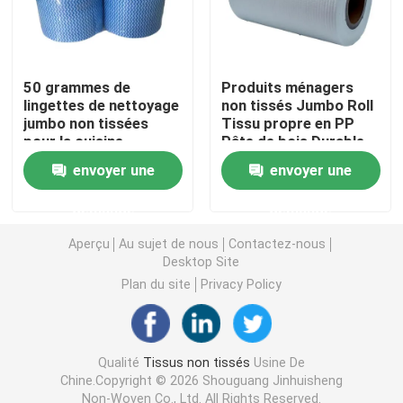
Nappe non-tissée
50 grammes de
Produits ménagers
Tissu de nettoyage ménager
lingettes de nettoyage
non tissés Jumbo Roll
jumbo non tissées
Tissu propre en PP
pour la cuisine
Pâte de bois Durable
Chiffons de nettoyage de Spunlace
envoyer une
envoyer une
demande
demande
Tissu industriel à usage lourd
Aperçu
Au sujet de nous
Contactez-nous
Desktop Site
Chiffons de nettoyage jetables
Plan du site
Privacy Policy
Essuie-glaces pour les services alimentaires
Qualité
Tissus non tissés
Usine De
Chine.Copyright © 2026 Shouguang Jinhuisheng
Seringues de cuisine jetables
Non-Woven Co., Ltd. All Rights Reserved.