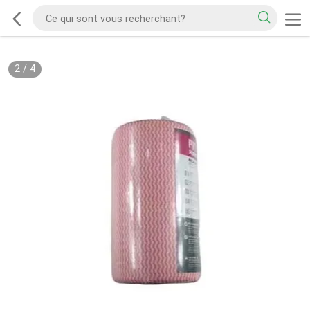
2
/
4