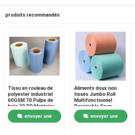
produits recommandés
Tissu en rouleau de
Aliments doux non
polyester industriel
tissés Jumbo Roll
À la maison
60GSM 70 Pulpe de
Multifonctionnel
bois 30 PP Matériau
Respirable Spun
durable
Bonded
Produits
envoyer une
envoyer une
demande
demande
À propos de nous