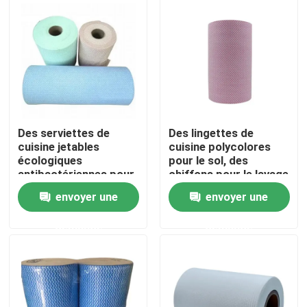
Visite de l'usine
Contrôle de la qualité
Nous contacter
Des serviettes de
Des lingettes de
cuisine jetables
cuisine polycolores
écologiques
pour le sol, des
Nouvelles
antibactériennes pour
chiffons pour le lavage
le nettoyage des
des voitures.
envoyer une
envoyer une
hôpitaux
Demandez un devis
demande
demande
Tissus non tissés
Rouleau jumbo non tissé