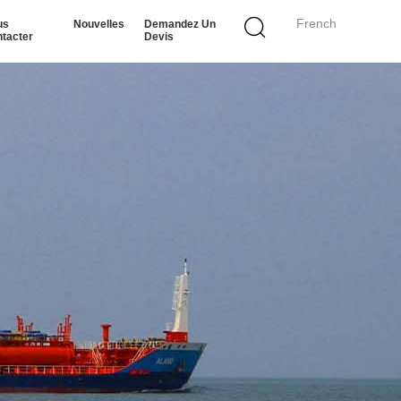
French
us
Nouvelles
Demandez Un
tacter
Devis