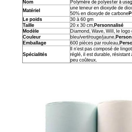
Polymère de polyester à usag
Nom
une teneur en dioxyde de dio
Matériel
50% en dioxyde de carbone
P
Le poids
30 à 60 gm
Taille
20 x 30 cm,
Personnalisé
Modèle
Diamond, Wave, Will, le logo d
Couleur
bleu/vert/rouge/jaune,
Person
Emballage
600 pièces par rouleau,
Perso
Il n'est pas composé de lingots,
Spécialités
réglé, il est durable, résistant
peu coûteux.