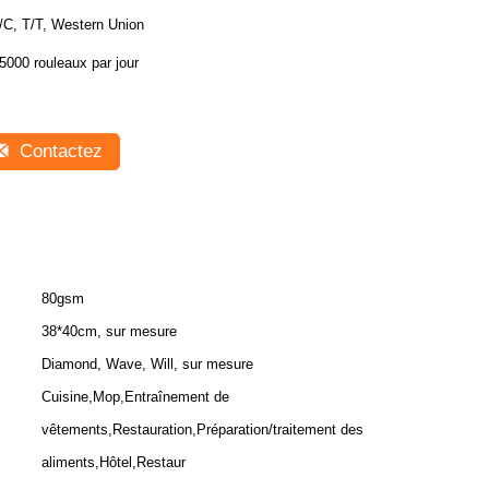
/C, T/T, Western Union
5000 rouleaux par jour
Contactez
80gsm
38*40cm, sur mesure
Diamond, Wave, Will, sur mesure
Cuisine,Mop,Entraînement de
vêtements,Restauration,Préparation/traitement des
aliments,Hôtel,Restaur