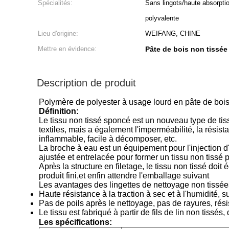
Spécialités:
Sans lingots/haute absorption
polyvalente
Lieu d'origine:
WEIFANG, CHINE
Mettre en évidence:
Pâte de bois non tissée
Description de produit
Polymère de polyester à usage lourd en pâte de bois
Définition:
Le tissu non tissé sponcé est un nouveau type de tis
textiles, mais a également l'imperméabilité, la résista
inflammable, facile à décomposer, etc.
La broche à eau est un équipement pour l'injection d'ea
ajustée et entrelacée pour former un tissu non tissé pl
Après la structure en filetage, le tissu non tissé doit
produit fini,et enfin attendre l'emballage suivant
Les avantages des lingettes de nettoyage non tissées 
Haute résistance à la traction à sec et à l'humidité, 
Pas de poils après le nettoyage, pas de rayures, rési
Le tissu est fabriqué à partir de fils de lin non tissé
Les spécifications: