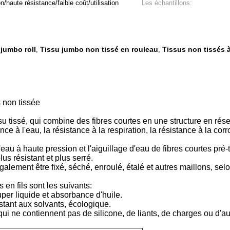
/haute résistance/faible coût/utilisation
Les échantillons:
 jumbo roll
Tissu jumbo non tissé en rouleau
Tissus non tissés à
,
,
 non tissée
su tissé, qui combine des fibres courtes en une structure en ré
nce à l'eau, la résistance à la respiration, la résistance à la corr
u à haute pression et l'aiguillage d'eau de fibres courtes pré-tra
us résistant et plus serré.
 également être fixé, séché, enroulé, étalé et autres maillons, sel
en fils sont les suivants:
super liquide et absorbance d'huile.
stant aux solvants, écologique.
s, qui ne contiennent pas de silicone, de liants, de charges ou d'a