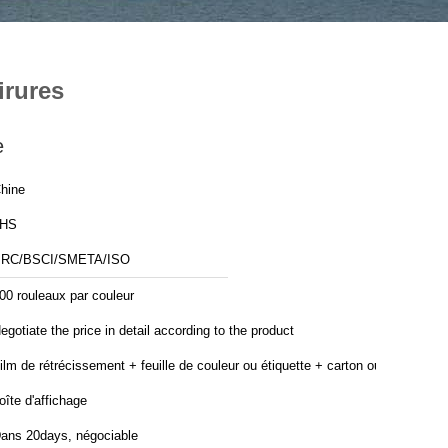
irures
e
hine
JHS
RC/BSCI/SMETA/ISO
00 rouleaux par couleur
egotiate the price in detail according to the product
ilm de rétrécissement + feuille de couleur ou étiquette + carton ou
oîte d'affichage
ans 20days, négociable