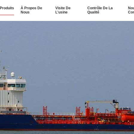
Produits
À Propos De
Visite De
Contrôle De La
No
Nous
L'usine
Qualité
Con