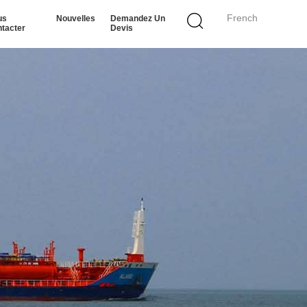
French
us
Nouvelles
Demandez Un
tacter
Devis