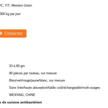
/C, T/T, Western Union
000 kg par jour
Contactez
33 à 80 gm
90 pièces par rouleau, sur mesure
Bleu/vert/rouge/jaune/blanc, sur mesure
Sans linte/haute absorption/faible coût/échangeable/multi-usages
WEIFANG, CHINE
 de cuisine antibactérien