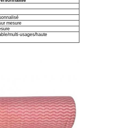
ersonnalisé
sonnalisé
 sur mesure
esure
rable/multi-usages/haute