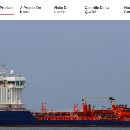
Produits
À Propos De
Visite De
Contrôle De La
No
Nous
L'usine
Qualité
Con