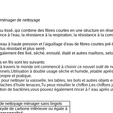
u ménager de nettoyage
su tissé, qui combine des fibres courtes en une structure en ré
nce à l'eau, la résistance à la respiration, la résistance à la corr
u à haute pression et l'aiguillage d'eau de fibres courtes pré-tra
us résistant et plus serré.
 également être fixé, séché, enroulé, étalé et autres maillons, sel
en fils sont les suivants:
s à travers le monde ont commencé à choisir ce nouvel outil de 
onnels.Utilisation à double usage sèche et humide, jetable après 
propre et pratique.
é pour nettoyer la vaisselle, les tables, les bols et autres objets e
aches d'huile tenaces,Tu peux mouiller le chiffon.Les chiffons je
ction de bactéries,vous pouvez également rincer à l' eau après ut
u de nettoyage ménager sans lingots
xyde de carbone inférieure ou égale à