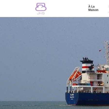
À La
Maison