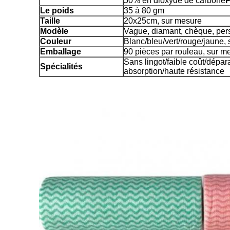
50% en dioxyde de carbone
P
Le poids
35 à 80 gm
Taille
20x25cm, sur mesure
Modèle
Vague, diamant, chèque, per
Couleur
Blanc/bleu/vert/rouge/jaune,
Emballage
90 pièces par rouleau, sur m
Sans lingot/faible coût/dépa
Spécialités
absorption/haute résistance