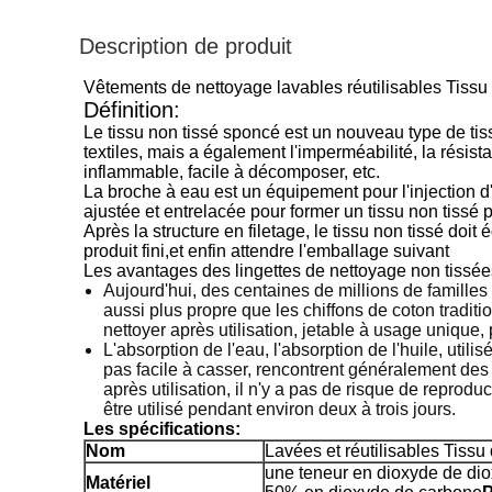
Description de produit
Vêtements de nettoyage lavables réutilisables Tiss
Définition:
Le tissu non tissé sponcé est un nouveau type de tis
textiles, mais a également l'imperméabilité, la résista
inflammable, facile à décomposer, etc.
La broche à eau est un équipement pour l'injection d'ea
ajustée et entrelacée pour former un tissu non tissé pl
Après la structure en filetage, le tissu non tissé doit
produit fini,et enfin attendre l'emballage suivant
Les avantages des lingettes de nettoyage non tissées 
Aujourd'hui, des centaines de millions de famille
aussi plus propre que les chiffons de coton traditi
nettoyer après utilisation, jetable à usage unique, 
L'absorption de l'eau, l'absorption de l'huile, utilis
pas facile à casser, rencontrent généralement des t
après utilisation, il n'y a pas de risque de reprodu
être utilisé pendant environ deux à trois jours.
Les spécifications:
Nom
Lavées et réutilisables Tiss
une teneur en dioxyde de dio
Matériel