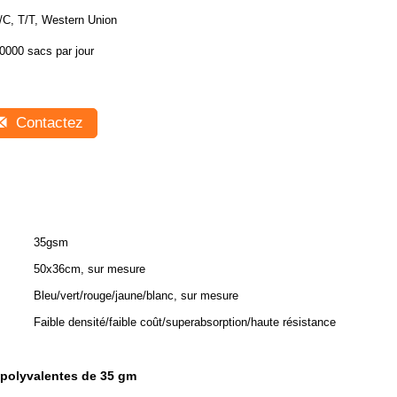
/C, T/T, Western Union
0000 sacs par jour
Contactez
35gsm
50x36cm, sur mesure
Bleu/vert/rouge/jaune/blanc, sur mesure
Faible densité/faible coût/superabsorption/haute résistance
 polyvalentes de 35 gm