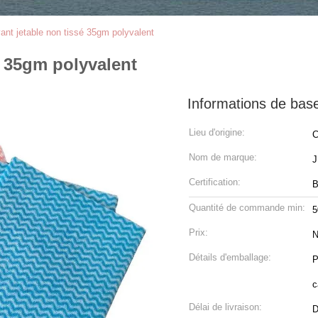
ant jetable non tissé 35gm polyvalent
é 35gm polyvalent
Informations de bas
Lieu d'origine:
C
Nom de marque:
Certification:
B
Quantité de commande min:
5
Prix:
N
Détails d'emballage:
P
c
Délai de livraison:
D