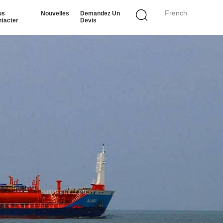
French
us
Nouvelles
Demandez Un
tacter
Devis