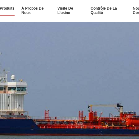
Produits
À Propos De
Visite De
Contrôle De La
No
Nous
L'usine
Qualité
Con