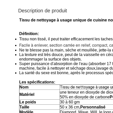
Description de produit
Tissu de nettoyage à usage unique de cuisine no
Définition:
Tissu non tissé, il peut traiter efficacement les tache
Facile à enlever, section carrée en relief, compact, c
Ne te blesse pas la main, sèche et mouillée, jette-la 
La texture est très douce, peut de la vaisselle en cé
endommager la surface des objets.
Super puissance d'absorption de l'eau (absorber 17 fo
machine, facile à nettoyer et séchage doux,lavage dura
La santé du sexe est bonne, après le processus spéci
Les spécifications:
Tissu de nettoyage à usage un
Nom
une teneur en dioxyde de dio
Matériel
50% en dioxyde de carbone
P
Le poids
30 à 60 gm
Taille
50 x 36 cm,
Personnalisé
Modèle
Diamond, Wave, Will, le logo d