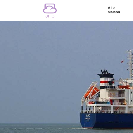
À La
Maison