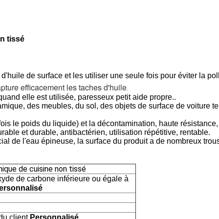
n tissé
s d'huile de surface et les utiliser une seule fois pour éviter la p
apture efficacement les taches d'huile
.
quand elle est utilisée, paresseux petit aide propre..
ramique, des meubles, du sol, des objets de surface de voiture te
is le poids du liquide) et la décontamination, haute résistance,
ble et durable, antibactérien, utilisation répétitive, rentable.
al de l'eau épineuse, la surface du produit a de nombreux trous 
ique de cuisine non tissé
xyde de carbone inférieure ou égale à
ersonnalisé
u client,
Personnalisé