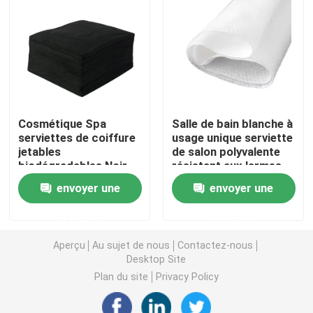
Nappe non-tissée
Tissu de nettoyage ménager
Cosmétique Spa
Salle de bain blanche à
Chiffons de nettoyage de Spunlace
serviettes de coiffure
usage unique serviette
jetables
de salon polyvalente
biodégradables Noir
résistant aux larmes
Tissu industriel à usage lourd
Blanc Couleur
envoyer une
envoyer une
Chiffons de nettoyage jetables
demande
demande
Aperçu
Au sujet de nous
Contactez-nous
Essuie-glaces pour les services alimentaires
Desktop Site
Plan du site
Privacy Policy
Seringues de cuisine jetables