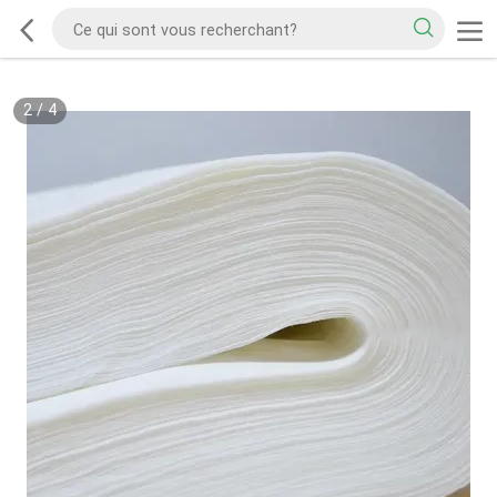
2
/
4