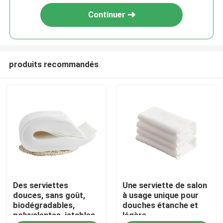
Continuer
produits recommandés
À la maison
Des serviettes
Une serviette de salon
Produits
douces, sans goût,
à usage unique pour
biodégradables,
douches étanche et
polyvalentes, jetables.
légère
À propos de nous