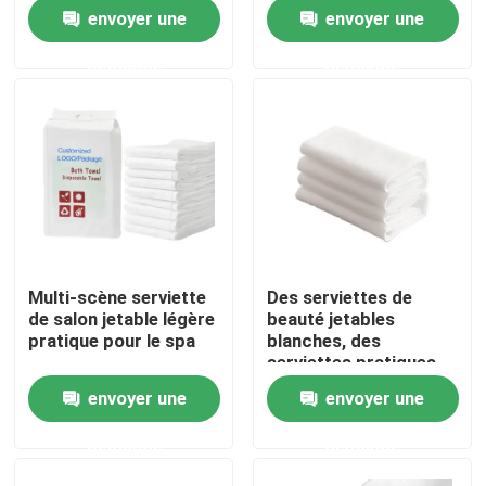
envoyer une
envoyer une
Visite de l'usine
demande
demande
Contrôle de la qualité
Nous contacter
Nouvelles
Multi-scène serviette
Des serviettes de
de salon jetable légère
beauté jetables
Demandez un devis
pratique pour le spa
blanches, des
serviettes pratiques
jetables pour invités.
envoyer une
envoyer une
Tissus non tissés
demande
demande
Rouleau jumbo non tissé