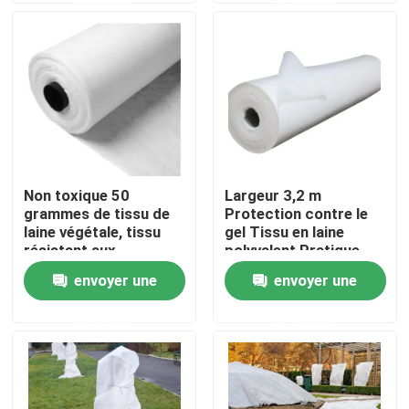
Visite de l'usine
Contrôle de la qualité
Nous contacter
Non toxique 50
Largeur 3,2 m
grammes de tissu de
Protection contre le
Nouvelles
laine végétale, tissu
gel Tissu en laine
résistant aux
polyvalent Pratique
intempéries
envoyer une
envoyer une
Demandez un devis
couverture de gel
demande
demande
Tissus non tissés
Rouleau jumbo non tissé