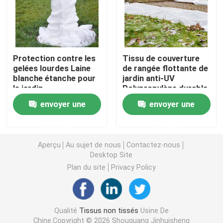
Nappe non-tissée
Tissu de nettoyage ménager
Protection contre les
Tissu de couverture
gelées lourdes Laine
de rangée flottante de
blanche étanche pour
jardin anti-UV
le jardin
Polypropylène durable
Chiffons de nettoyage de Spunlace
envoyer une
envoyer une
Tissu industriel à usage lourd
demande
demande
Aperçu
Au sujet de nous
Contactez-nous
Chiffons de nettoyage jetables
Desktop Site
Plan du site
Privacy Policy
Essuie-glaces pour les services alimentaires
Qualité
Tissus non tissés
Usine De
Seringues de cuisine jetables
Chine.Copyright © 2026 Shouguang Jinhuisheng