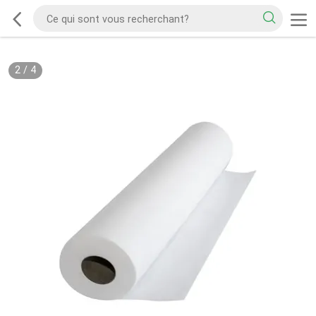
2
/
4