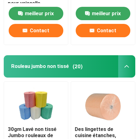
pour vaisselle
meilleur prix
meilleur prix
Visite de l'usine
Contact
Contact
Contrôle de la qualité
Nous contacter
Rouleau jumbo non tissé
(20)
Nouvelles
Demandez un devis
Tissus non tissés
30gm Lavé non tissé
Des lingettes de
Jumbo rouleaux de
cuisine étanches,
Rouleau jumbo non tissé