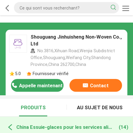
Shouguang Jinhuisheng Non-Woven Co.,
Ltd
No.3816,Xihuan Road,Wenjia Subdistrict
Office,Shouguang,Weifang City,Shandong
Province,China 262700,China
5.0
Fournisseur vérifié
Appelle maintenant
Contact
PRODUITS
AU SUJET DE NOUS
China Essuie-glaces pour les services alimentaires
(14)