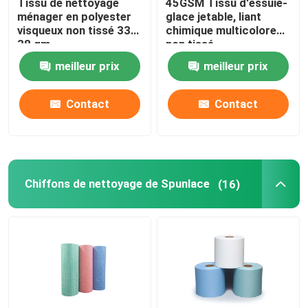
Tissu de nettoyage
45GSM Tissu d'essuie-
ménager en polyester
glace jetable, liant
visqueux non tissé 33-
chimique multicolore
38 gm
non tissé
meilleur prix
meilleur prix
Contact
Contact
Chiffons de nettoyage de Spunlace
(16)