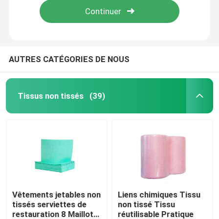
AUTRES CATÉGORIES DE NOUS
Tissus non tissés
(39)
À la maison
Produits
Vêtements jetables non
Liens chimiques Tissu
tissés serviettes de
non tissé Tissu
restauration 8 Maillot
réutilisable Pratique
À propos de nous