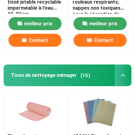
tissé jetable recyclable
rouleaux respirants,
imperméable à l'eau
nappes non toxiques
40-80gm
pour la réception de
Une serviette de salon jetable
mariage
meilleur prix
meilleur prix
Tissu de lutte contre les mauvaises herbes
Contact
Contact
Laine de protection contre le gel
Sac de protection des végétaux
Tissu de nettoyage ménager
(15)
chiffons humides