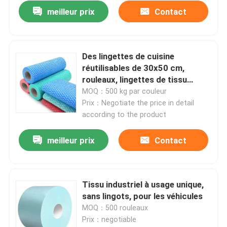
meilleur prix
Contact
Des lingettes de cuisine
réutilisables de 30x50 cm,
rouleaux, lingettes de tissu
polyvalents pour le ménage
MOQ：500 kg par couleur
Prix：Negotiate the price in detail
according to the product
meilleur prix
Contact
À la maison
Tissu industriel à usage unique,
Produits
sans lingots, pour les véhicules
MOQ：500 rouleaux
Prix：negotiable
À propos de nous