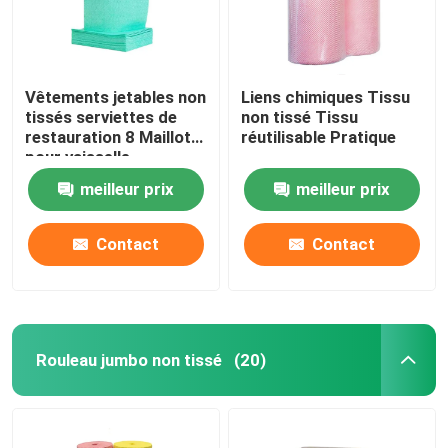
Une serviette de salon jetable
Vêtements jetables non
Liens chimiques Tissu
Tissu de lutte contre les mauvaises herbes
tissés serviettes de
non tissé Tissu
restauration 8 Maillot
réutilisable Pratique
pour vaisselle
Laine de protection contre le gel
meilleur prix
meilleur prix
Sac de protection des végétaux
Contact
Contact
chiffons humides
Rouleau jumbo non tissé
(20)