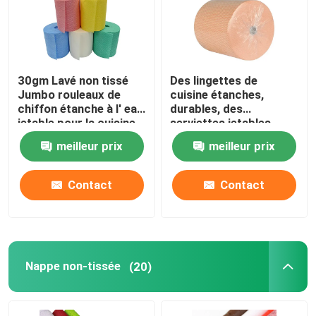
30gm Lavé non tissé
Des lingettes de
Jumbo rouleaux de
cuisine étanches,
chiffon étanche à l' eau
durables, des
jetable pour la cuisine
serviettes jetables.
meilleur prix
meilleur prix
Contact
Contact
Nappe non-tissée
(20)