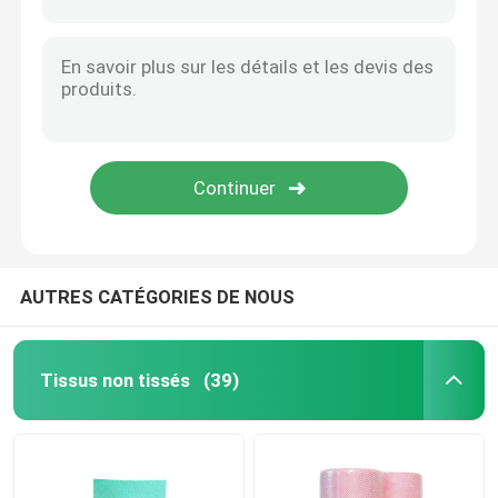
Des rouleaux industriels non toxiques, des serviettes lourdes en relief.
22x40 cm Tissu de nettoyage jetable, serviettes à vaisselle polyvalentes jetables
Nappe non-tissée
Seringues jetables, tissus non tissés multicolores
Cuisine Laverie à usages uniques Résistant aux larmes Non toxique
Tissu de nettoyage ménager
Seringues ménagères à usage unique
30 à 60 grammes serviettes de nettoyage jetables chiffons de cuisine matière en pâte de bois
Chiffons de nettoyage de Spunlace
Tissu industriel à usage réutilisable pour travaux lourds
Tissu industriel à usage lourd
AUTRES CATÉGORIES DE NOUS
Chiffons de nettoyage jetables
Tissus non tissés
(39)
Essuie-glaces pour les services alimentaires
Seringues de cuisine jetables