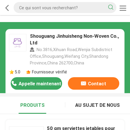
Shouguang Jinhuisheng Non-Woven Co.,
Ltd
No.3816,Xihuan Road,Wenjia Subdistrict
Office,Shouguang,Weifang City,Shandong
Province,China 262700,China
5.0
Fournisseur vérifié
Appelle maintenant
Contact
PRODUITS
AU SUJET DE NOUS
50 gm serviettes jetables pour