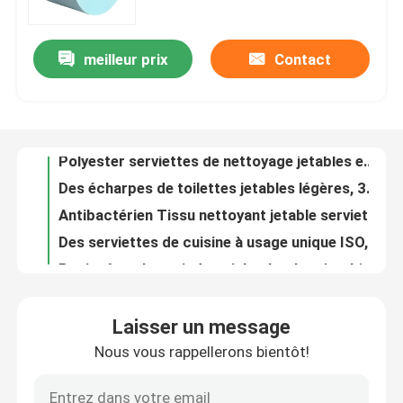
Visite de l'usine
meilleur prix
Contact
Polyester serviettes de nettoyage jetables en rouleau polyvalent durable
Des écharpes de toilettes jetables légères, 38 grammes, des lingettes jetables pour les toilettes.
Contrôle de la qualité
Antibactérien Tissu nettoyant jetable serviettes à vaisselle Non tissé Non toxique
Des serviettes de cuisine à usage unique ISO, des vêtements jetables sur rouleau.
Nous contacter
Papier à rouleaux industriel polyvalent jetable
60gm bleu serviettes industrielles lourdes en rouleau pâte de bois en PP chiffons non toxiques
Nouvelles
Des serviettes en papier industriel bleu réutilisable durable, du papier industriel pour automobile
Tissu industriel polyester à usage lourd 8 moustiquaires jetables
Cuisine Nettoyage à sec jetable serviettes de toilette paresseux chiffon durable polyvalent
Demandez un devis
Tissu d'essuie-glace jetable imprimé non tissé pour cuisine domestique
Laisser un message
Rouleau de lingettes industrielles de 33 à 120 grammes, serviettes jetables polyvalentes.
Tissus non tissés
Nous vous rappellerons bientôt!
Tissu nettoyant jetable non tissé 35gm polyvalent
Tissu industriel ISO blanc pour travaux lourds polyvalent 33-125 gm
Rouleau jumbo non tissé