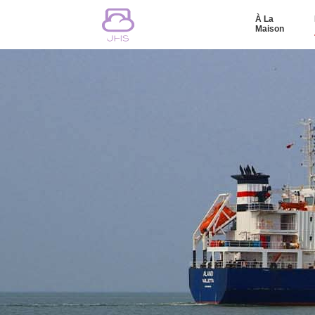
À La
Maison