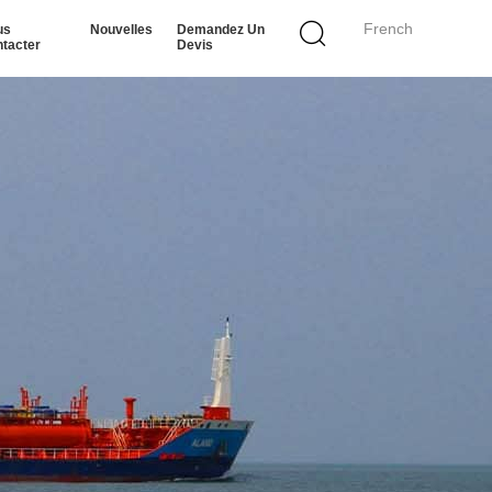
French
us
Nouvelles
Demandez Un
tacter
Devis