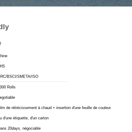
dly
e
hine
JHS
RC/BSCI/SMETA/ISO
000 Rolls
egotiable
ilm de rétrécissement à chaud + insertion d'une feuille de couleur
u d'une étiquette, d'un carton
ans 20days, négociable