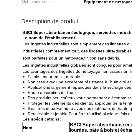
Mettre en évidence:
Équipement de nettoyag
Description de produit
BSCI Super absorbance écologique, serviettes industr
Le nom de l'établissement:
Les lingettes industrielles sont simplement des lingettes ou
industrielles comprennent tout, des lingettes ultra-durables
sont parfaites pour un nettoyage,finition sans débris.
Les lingettes industrielles globales sont conçues pour améli
Les avantages des lingettes de nettoyage non tissées en fil
Faible teneur en lin, durable
Non tissé avec une excellente résistance à l'humidité e
Applications largement répandues dans le séchage des 
Haute absorption de l'eau
Des produits peu coûteux vous permettent d'économiser s
Protéger les vêtements des clients, appliquer de la tei
Il est très doux.
Fabriqué avec des matériaux de haute qu
Réutilisable et jetable,
Peut être réutilisé plusieurs fois 
Les spécifications:
BSCI Super absorbance écolo
Nom
lourdes, pâte à bois et éc