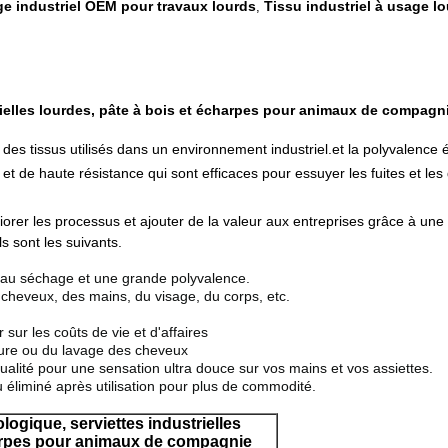
e industriel OEM pour travaux lourds
Tissu industriel à usage l
,
ielles lourdes, pâte à bois et écharpes pour animaux de compagn
 des tissus utilisés dans un environnement industriel.et la polyvalence é
 et de haute résistance qui sont efficaces pour essuyer les fuites et le
orer les processus et ajouter de la valeur aux entreprises grâce à une ut
s sont les suivants.
t au séchage et une grande polyvalence.
cheveux, des mains, du visage, du corps, etc.
ur les coûts de vie et d'affaires
nture ou du lavage des cheveux
alité pour une sensation ultra douce sur vos mains et vos assiettes.
ou éliminé après utilisation pour plus de commodité.
gique, serviettes industrielles
harpes pour animaux de compagnie