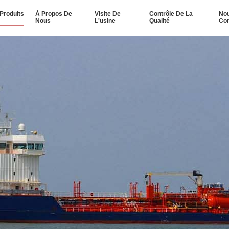
Produits
À Propos De
Visite De
Contrôle De La
No
Nous
L'usine
Qualité
Con