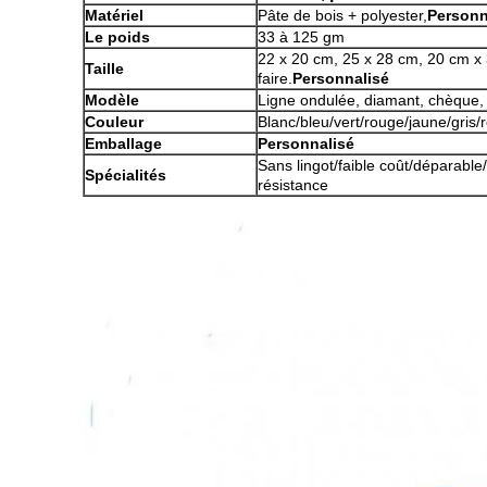
Matériel
Pâte de bois + polyester,
Personn
Le poids
33 à 125 gm
22 x 20 cm, 25 x 28 cm, 20 cm x
Taille
faire.
Personnalisé
Modèle
Ligne ondulée, diamant, chèque, d
Couleur
Blanc/bleu/vert/rouge/jaune/gris/r
Emballage
Personnalisé
Sans lingot/faible coût/déparabl
Spécialités
résistance