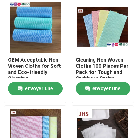
Visite de l'usine
Contrôle de la qualité
Nous contacter
OEM Acceptable Non
Cleaning Non Woven
Woven Cloths for Soft
Cloths 100 Pieces Per
and Eco-friendly
Pack for Tough and
Nouvelles
Cleaning
Stubborn Stains
envoyer une
envoyer une
Demandez un devis
demande
demande
Tissus non tissés
Rouleau jumbo non tissé