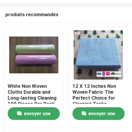
produits recommandés
White Non Woven
12 X 12 Inches Non
Cloths Durable and
Woven Fabric The
À la maison
Long-lasting Cleaning
Perfect Choice for
100 Pieces Per Pack
Cleaning Tasks
Produits
envoyer une
envoyer une
demande
demande
À propos de nous