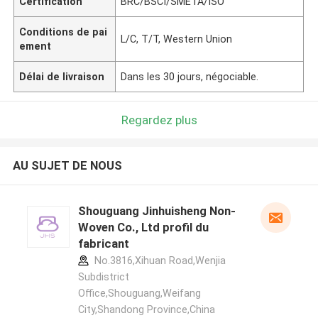
Certification
BRC/BSCI/SMETA/ISO
Conditions de pai
L/C, T/T, Western Union
ement
Délai de livraison
Dans les 30 jours, négociable.
Regardez plus
AU SUJET DE NOUS
Shouguang Jinhuisheng Non-
Woven Co., Ltd profil du
fabricant
No.3816,Xihuan Road,Wenjia
Subdistrict
Office,Shouguang,Weifang
City,Shandong Province,China