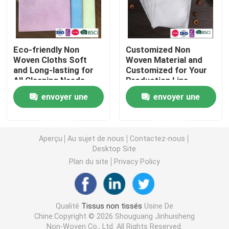
Nappe non-tissée
Eco-friendly Non
Customized Non
Tissu de nettoyage ménager
Woven Cloths Soft
Woven Material and
and Long-lasting for
Customized for Your
All Cleaning Needs
Production Line
Efficiency
Chiffons de nettoyage de Spunlace
envoyer une
envoyer une
demande
demande
Tissu industriel à usage lourd
Aperçu
Au sujet de nous
Contactez-nous
Desktop Site
Chiffons de nettoyage jetables
Plan du site
Privacy Policy
Essuie-glaces pour les services alimentaires
Qualité
Tissus non tissés
Usine De
Chine.Copyright © 2026 Shouguang Jinhuisheng
Seringues de cuisine jetables
Non-Woven Co., Ltd. All Rights Reserved.