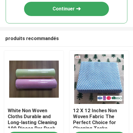
Continuer
produits recommandés
À la maison
White Non Woven
12 X 12 Inches Non
Produits
Cloths Durable and
Woven Fabric The
Long-lasting Cleaning
Perfect Choice for
100 Pieces Per Pack
Cleaning Tasks
À propos de nous