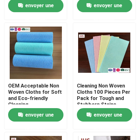
envoyer une
envoyer une
Visite de l'usine
demande
demande
Contrôle de la qualité
Nous contacter
Nouvelles
OEM Acceptable Non
Cleaning Non Woven
Woven Cloths for Soft
Cloths 100 Pieces Per
Demandez un devis
and Eco-friendly
Pack for Tough and
Cleaning
Stubborn Stains
envoyer une
envoyer une
Tissus non tissés
demande
demande
Rouleau jumbo non tissé