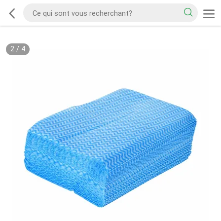
2
/
4