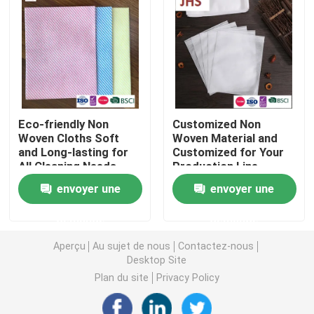
Nappe non-tissée
Tissu de nettoyage ménager
Eco-friendly Non
Customized Non
Chiffons de nettoyage de Spunlace
Woven Cloths Soft
Woven Material and
and Long-lasting for
Customized for Your
All Cleaning Needs
Production Line
Tissu industriel à usage lourd
Efficiency
envoyer une
envoyer une
Chiffons de nettoyage jetables
demande
demande
Aperçu
Au sujet de nous
Contactez-nous
Essuie-glaces pour les services alimentaires
Desktop Site
Plan du site
Privacy Policy
Seringues de cuisine jetables