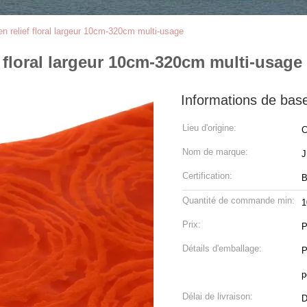
en relief floral largeur 10cm-320cm multi-usage
f floral largeur 10cm-320cm multi-usage
Informations de bas
Lieu d'origine:
C
Nom de marque:
Certification:
B
Quantité de commande min:
1
Prix:
P
Détails d'emballage:
P
p
Délai de livraison:
D