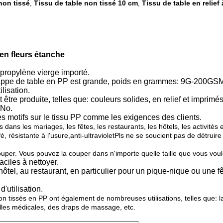
 non tissé
Tissu de table non tissé 10 cm
Tissu de table en relief
,
,
en fleurs étanche
ypropylène vierge importé.
nappe de table en PP est grande, poids en grammes: 9G-200GSM
lisation.
être produite, telles que: couleurs solides, en relief et imprimés
 No.
es motifs sur le tissu PP comme les exigences des clients.
ans les mariages, les fêtes, les restaurants, les hôtels, les activités 
, résistante à l'usure,anti-ultravioletPls ne se soucient pas de détruir
couper. Vous pouvez la couper dans n'importe quelle taille que vous voul
ciles à nettoyer.
l'hôtel, au restaurant, en particulier pour un pique-nique ou une f
'utilisation.
on tissés en PP ont également de nombreuses utilisations, telles que: lai
les médicales, des draps de massage, etc.