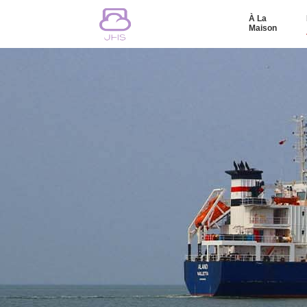
À La
Maison