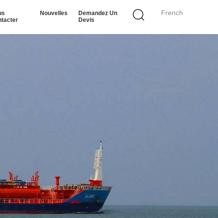
French
us
Nouvelles
Demandez Un
tacter
Devis