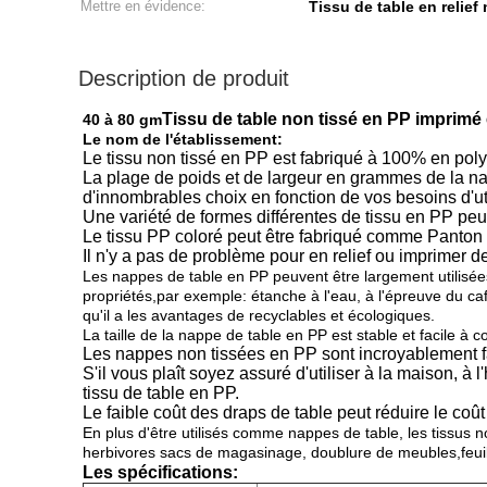
Mettre en évidence:
Tissu de table en relief
Description de produit
Tissu de table non tissé en PP imprimé 
40 à 80 gm
Le nom de l'établissement:
Le tissu non tissé en PP est fabriqué à 100% en pol
La plage de poids et de largeur en grammes de la 
d'innombrables choix en fonction de vos besoins d'uti
Une variété de formes différentes de tissu en PP peut 
Le tissu PP coloré peut être fabriqué comme Panton
Il n'y a pas de problème pour en relief ou imprimer d
Les nappes de table en PP peuvent être largement utilisées d
propriétés,par exemple: étanche à l'eau, à l'épreuve du café
qu'il a les avantages de recyclables et écologiques.
La taille de la nappe de table en PP est stable et facile à 
Les nappes non tissées en PP sont incroyablement fa
S'il vous plaît soyez assuré d'utiliser à la maison, à 
tissu de table en PP.
Le faible coût des draps de table peut réduire le coût d
En plus d'être utilisés comme nappes de table, les tissus n
herbivores sacs de magasinage, doublure de meubles,feuil
Les spécifications: