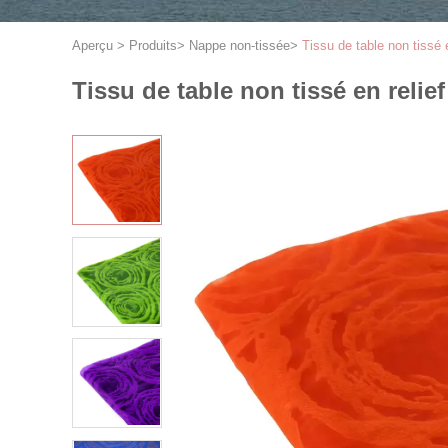
Aperçu
>
Produits
>
Nappe non-tissée
>
Tissu de table non tissé 
Tissu de table non tissé en relie