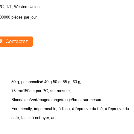
/C, T/T, Western Union
00000 pièces par jour
Contactez
80 g, personnalisé 40 g 50 g, 55 g, 60 g,...
75cmx150cm par PC, sur mesure,
Blanc/bleu/vert/rouge/orange/rouge/brun, sur mesure
Eco-friendly, imperméable, à l'eau, à l'épreuve du thé, à l'épreuve du
café, facile à nettoyer, anti