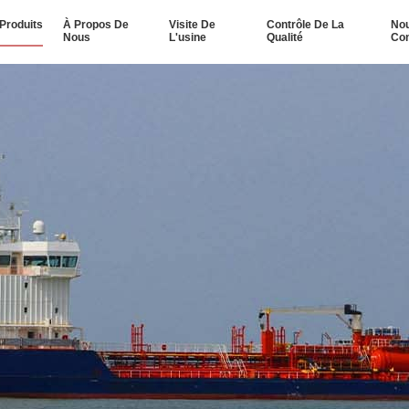
Produits
À Propos De
Visite De
Contrôle De La
No
Nous
L'usine
Qualité
Con