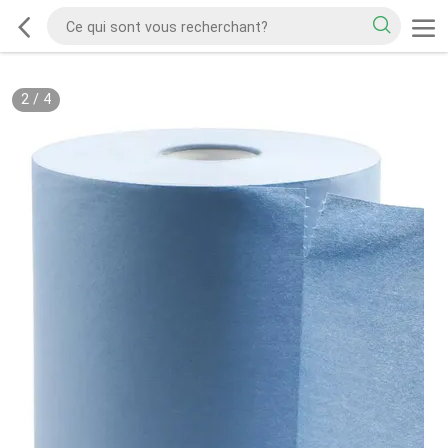
2
/
4