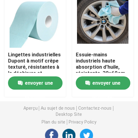
Nappe non-tissée
Tissu de nettoyage ménager
Lingettes industrielles
Essuie-mains
Chiffons de nettoyage de Spunlace
Dupont à motif crêpe
industriels haute
texturé, résistantes à
absorption d'huile,
la déchirure et
résistants, 30x60cm,
Tissu industriel à usage lourd
durables pour le
pour le nettoyage
envoyer une
envoyer une
nettoyage intensif
Chiffons de nettoyage jetables
demande
demande
Aperçu
Au sujet de nous
Contactez-nous
Essuie-glaces pour les services alimentaires
Desktop Site
Plan du site
Privacy Policy
Seringues de cuisine jetables