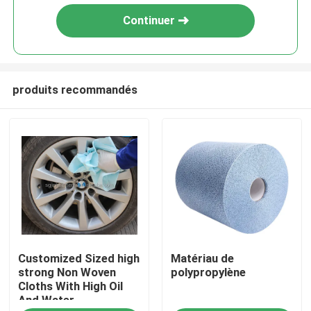
Continuer
produits recommandés
À la maison
Customized Sized high
Matériau de
Produits
strong Non Woven
polypropylène
Cloths With High Oil
And Water
À propos de nous