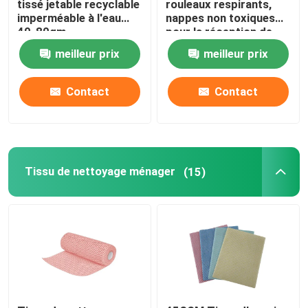
tissé jetable recyclable
rouleaux respirants,
imperméable à l'eau
nappes non toxiques
40-80gm
pour la réception de
Une serviette de salon jetable
mariage
meilleur prix
meilleur prix
Tissu de lutte contre les mauvaises herbes
Contact
Contact
Laine de protection contre le gel
Sac de protection des végétaux
Tissu de nettoyage ménager
(15)
chiffons humides