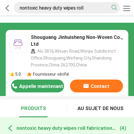
Shouguang Jinhuisheng Non-Woven Co.,
Ltd
No.3816,Xihuan Road,Wenjia Subdistrict
Office,Shouguang,Weifang City,Shandong
Province,China 262700,China
5.0
Fournisseur vérifié
Appelle maintenant
Contact
PRODUITS
AU SUJET DE NOUS
nontoxic heavy duty wipes roll fabrication en ligne
(4)