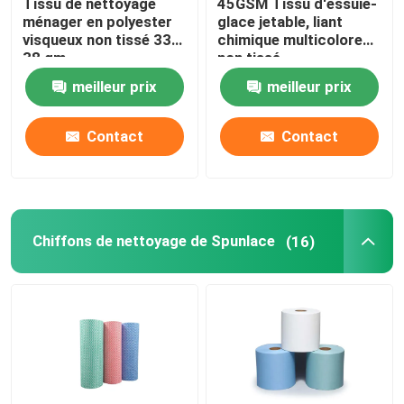
Tissu de nettoyage
45GSM Tissu d'essuie-
ménager en polyester
glace jetable, liant
visqueux non tissé 33-
chimique multicolore
38 gm
non tissé
meilleur prix
meilleur prix
Contact
Contact
Chiffons de nettoyage de Spunlace
(16)