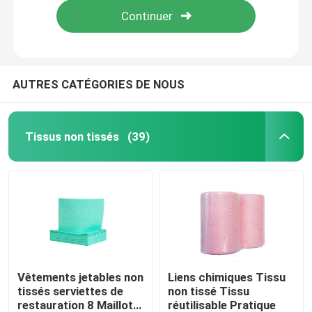
AUTRES CATÉGORIES DE NOUS
Tissus non tissés
(39)
À la maison
Produits
Vêtements jetables non
Liens chimiques Tissu
tissés serviettes de
non tissé Tissu
restauration 8 Maillot
réutilisable Pratique
À propos de nous