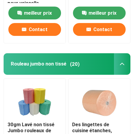
pour vaisselle
meilleur prix
meilleur prix
Visite de l'usine
Contact
Contact
Contrôle de la qualité
Nous contacter
Rouleau jumbo non tissé
(20)
Nouvelles
Demandez un devis
Tissus non tissés
30gm Lavé non tissé
Des lingettes de
Jumbo rouleaux de
cuisine étanches,
Rouleau jumbo non tissé