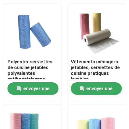
Visite de l'usine
Contrôle de la qualité
Nous contacter
Polyester serviettes
Vêtements ménagers
de cuisine jetables
jetables, serviettes de
Nouvelles
polyvalentes
cuisine pratiques
antibactériennes
lavables
envoyer une
envoyer une
Demandez un devis
demande
demande
Tissus non tissés
Rouleau jumbo non tissé