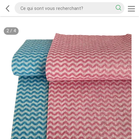
2
/
4