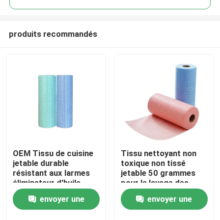
produits recommandés
OEM Tissu de cuisine
Tissu nettoyant non
À la maison
jetable durable
toxique non tissé
résistant aux larmes
jetable 50 grammes
éliminateur d'huile
pour le lavage des
Produits
vaisseaux
envoyer une
envoyer une
À propos de nous
demande
demande