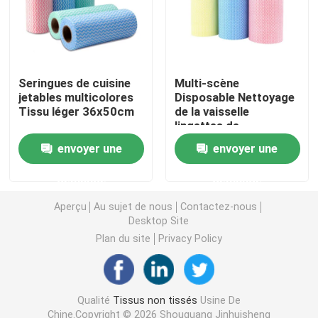
Nappe non-tissée
Tissu de nettoyage ménager
Seringues de cuisine
Multi-scène
jetables multicolores
Disposable Nettoyage
Tissu léger 36x50cm
de la vaisselle
lingettes de
Chiffons de nettoyage de Spunlace
vêtements Léger
envoyer une
envoyer une
Durable
Tissu industriel à usage lourd
demande
demande
Aperçu
Au sujet de nous
Contactez-nous
Chiffons de nettoyage jetables
Desktop Site
Plan du site
Privacy Policy
Essuie-glaces pour les services alimentaires
Qualité
Tissus non tissés
Usine De
Seringues de cuisine jetables
Chine.Copyright © 2026 Shouguang Jinhuisheng