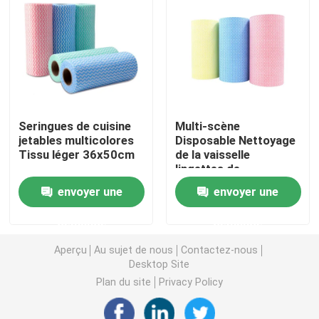
Nappe non-tissée
Tissu de nettoyage ménager
Seringues de cuisine
Multi-scène
Chiffons de nettoyage de Spunlace
jetables multicolores
Disposable Nettoyage
Tissu léger 36x50cm
de la vaisselle
lingettes de
Tissu industriel à usage lourd
vêtements Léger
envoyer une
envoyer une
Durable
Chiffons de nettoyage jetables
demande
demande
Aperçu
Au sujet de nous
Contactez-nous
Essuie-glaces pour les services alimentaires
Desktop Site
Plan du site
Privacy Policy
Seringues de cuisine jetables