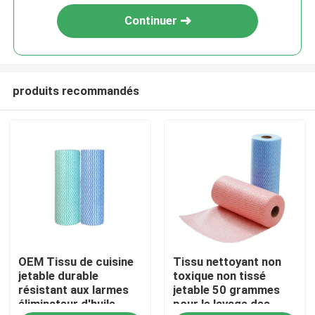
Continuer
produits recommandés
À la maison
OEM Tissu de cuisine
Tissu nettoyant non
Produits
jetable durable
toxique non tissé
résistant aux larmes
jetable 50 grammes
éliminateur d'huile
pour le lavage des
À propos de nous