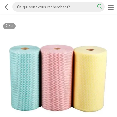
2
/
4