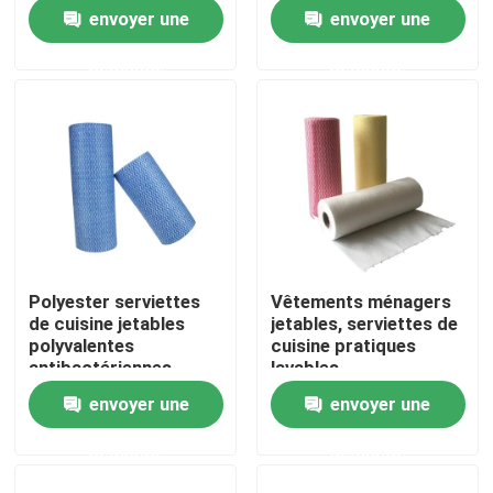
vaisseaux
envoyer une
envoyer une
Visite de l'usine
demande
demande
Contrôle de la qualité
Nous contacter
Nouvelles
Polyester serviettes
Vêtements ménagers
de cuisine jetables
jetables, serviettes de
Demandez un devis
polyvalentes
cuisine pratiques
antibactériennes
lavables
envoyer une
envoyer une
Tissus non tissés
demande
demande
Rouleau jumbo non tissé