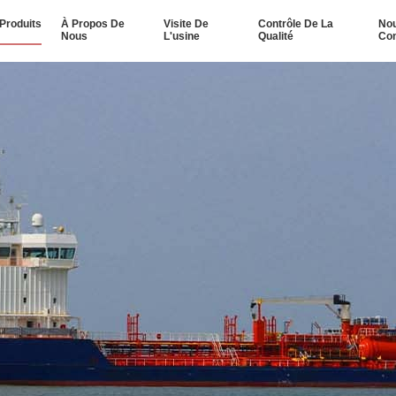
Produits
À Propos De
Visite De
Contrôle De La
No
Nous
L'usine
Qualité
Con