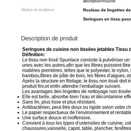
absorption/mouche
Mettre en évidence:
Rouleau de lingettes de
Seringues en tissu pou
Description de produit
Seringues de cuisine non tissées jetables Tiss
Définition:
Le tissu non tissé Spunlace consiste à pulvériser un 
unes avec les autres,afin que les fibres puissent êtr
matières premières, telles que le polyester, le nylon, l
bambou,fibres de pâte de bois, les fibres d'algues, et
Après la structure en filetage, le tissu non tissé doit
produit fini,et enfin attendre l'emballage suivant.
Les avantages des lingettes de nettoyage non tissées 
Elle est belle, absorbe bien l'eau et décontamine eff
Sans lin, plus lisse et plus résistant.
Antibactérien, peut être doux ou rigide selon votre ch
Le papier respectueux de l'environnement et rentabl
Une surface douce et inoffensive.
Convient à tous les types d'ustensiles de cuisine, u
chaussures,vaisselle, capot, table, plancher, fenêtres