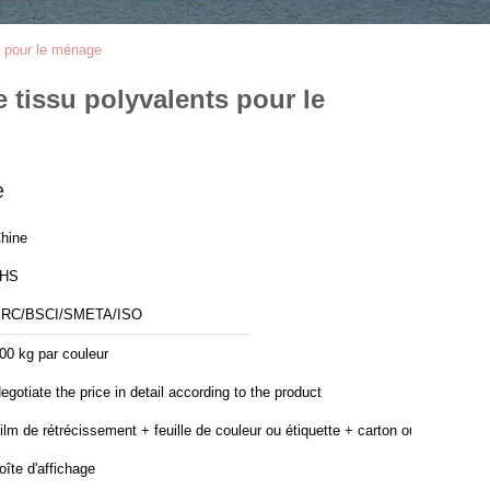
ts pour le ménage
e tissu polyvalents pour le
e
hine
JHS
RC/BSCI/SMETA/ISO
00 kg par couleur
egotiate the price in detail according to the product
ilm de rétrécissement + feuille de couleur ou étiquette + carton ou
oîte d'affichage