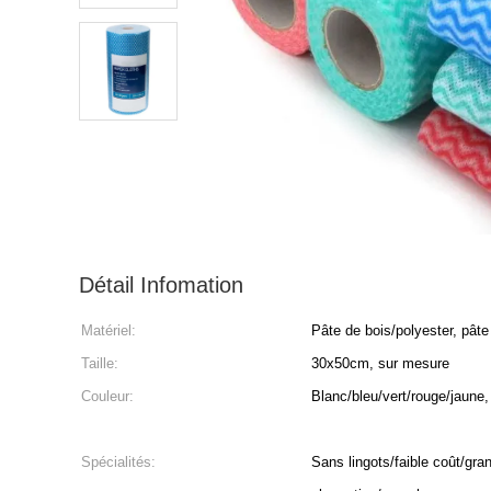
Détail Infomation
Matériel:
Pâte de bois/polyester, pât
Taille:
30x50cm, sur mesure
Couleur:
Blanc/bleu/vert/rouge/jaune
Spécialités:
Sans lingots/faible coût/gra