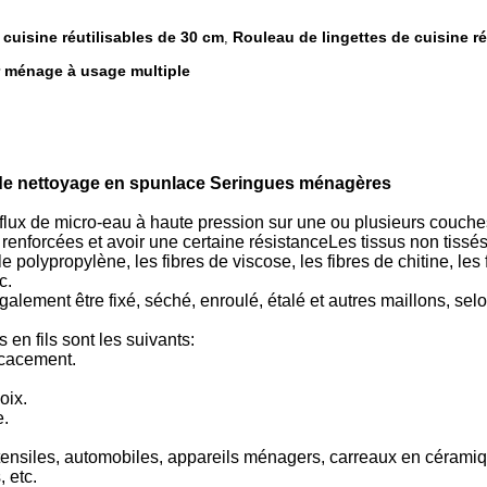
 cuisine réutilisables de 30 cm
Rouleau de lingettes de cuisine ré
,
r ménage à usage multiple
u de nettoyage en spunlace Seringues ménagères
flux de micro-eau à haute pression sur une ou plusieurs couches d
e renforcées et avoir une certaine résistanceLes tissus non tissé
e polypropylène, les fibres de viscose, les fibres de chitine, les fi
c.
 également être fixé, séché, enroulé, étalé et autres maillons, sel
en fils sont les suivants:
icacement.
oix.
e.
stensiles, automobiles, appareils ménagers, carreaux en céramiqu
, etc.