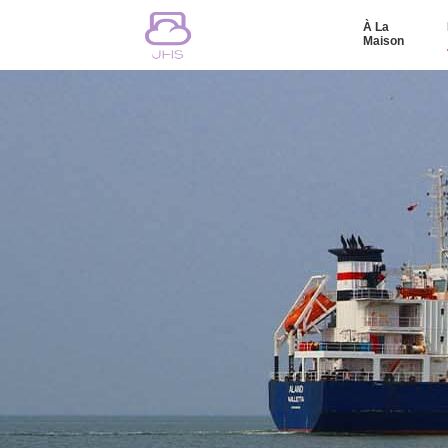
À La
Maison