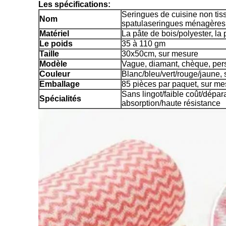
Les spécifications:
Seringues de cuisine non tis
Nom
spatulaseringues ménagères
Matériel
La pâte de bois/polyester, la 
Le poids
35 à 110 gm
Taille
30x50cm, sur mesure
Modèle
Vague, diamant, chèque, per
Couleur
Blanc/bleu/vert/rouge/jaune,
Emballage
85 pièces par paquet, sur me
Sans lingot/faible coût/dépa
Spécialités
absorption/haute résistance