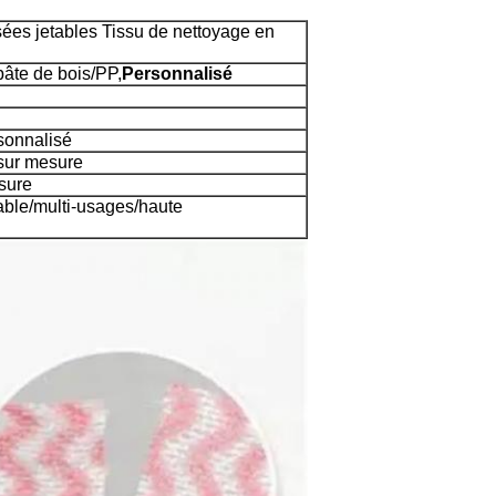
sées jetables Tissu de nettoyage en
pâte de bois/PP,
Personnalisé
sonnalisé
 sur mesure
sure
rable/multi-usages/haute