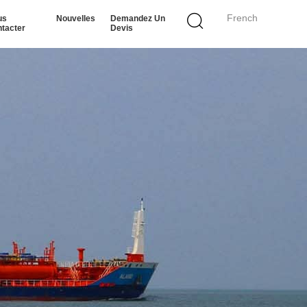
French
us
Nouvelles
Demandez Un
tacter
Devis