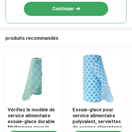
Continuer
produits recommandés
À la maison
Vérifiez le modèle de
Essuie-glace pour
Produits
service alimentaire
service alimentaire
essuie-glace durable
polyvalent, serviettes
Multiscene pour le
de service alimentaire
À propos de nous