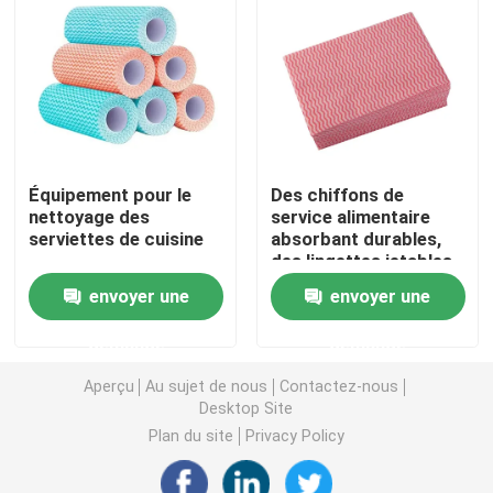
Nappe non-tissée
Tissu de nettoyage ménager
Équipement pour le
Des chiffons de
Chiffons de nettoyage de Spunlace
nettoyage des
service alimentaire
serviettes de cuisine
absorbant durables,
des lingettes jetables
Tissu industriel à usage lourd
pour le traitement des
envoyer une
envoyer une
aliments
Chiffons de nettoyage jetables
demande
demande
Aperçu
Au sujet de nous
Contactez-nous
Essuie-glaces pour les services alimentaires
Desktop Site
Plan du site
Privacy Policy
Seringues de cuisine jetables