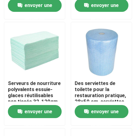
nettoyage
recyclables lavables
envoyer une
envoyer une
Visite de l'usine
demande
demande
Contrôle de la qualité
Nous contacter
Nouvelles
Serveurs de nourriture
Des serviettes de
polyvalents essuie-
toilette pour la
Demandez un devis
glaces réutilisables
restauration pratique,
non tissés 32-120gm
28x50 cm, serviettes
de surface
envoyer une
envoyer une
Tissus non tissés
réutilisables
demande
demande
Rouleau jumbo non tissé