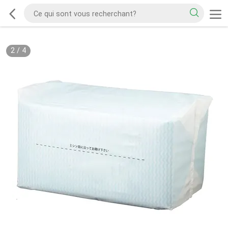
2
/
4