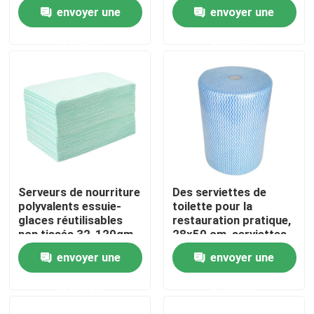
nettoyage
recyclables lavables
envoyer une
envoyer une
Visite de l'usine
demande
demande
Contrôle de la qualité
Nous contacter
Nouvelles
Serveurs de nourriture
Des serviettes de
polyvalents essuie-
toilette pour la
Demandez un devis
glaces réutilisables
restauration pratique,
non tissés 32-120gm
28x50 cm, serviettes
de surface
envoyer une
envoyer une
Tissus non tissés
réutilisables
demande
demande
Rouleau jumbo non tissé