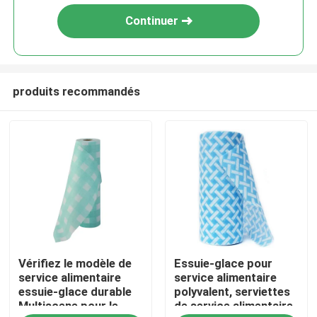
Continuer
produits recommandés
À la maison
Vérifiez le modèle de
Essuie-glace pour
Produits
service alimentaire
service alimentaire
essuie-glace durable
polyvalent, serviettes
Multiscene pour le
de service alimentaire
À propos de nous