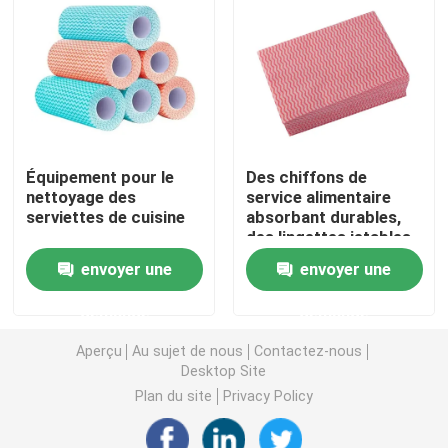
Nappe non-tissée
Tissu de nettoyage ménager
Équipement pour le
Des chiffons de
Chiffons de nettoyage de Spunlace
nettoyage des
service alimentaire
serviettes de cuisine
absorbant durables,
des lingettes jetables
Tissu industriel à usage lourd
pour le traitement des
envoyer une
envoyer une
aliments
Chiffons de nettoyage jetables
demande
demande
Aperçu
Au sujet de nous
Contactez-nous
Essuie-glaces pour les services alimentaires
Desktop Site
Plan du site
Privacy Policy
Seringues de cuisine jetables