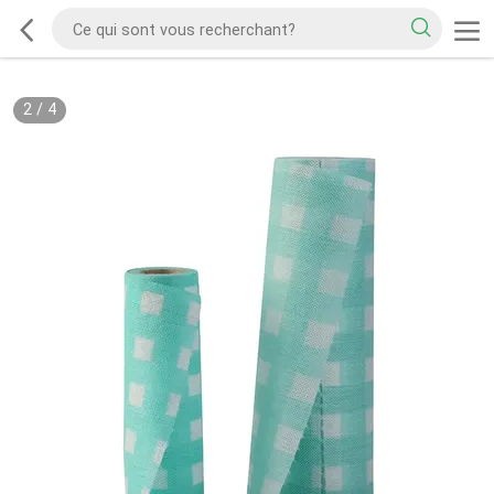
2
/
4