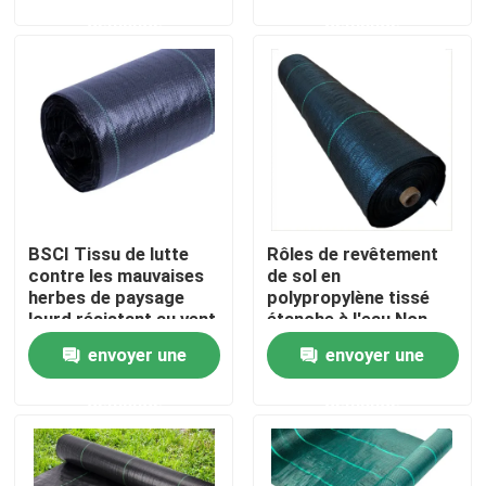
demande
demande
Visite de l'usine
Contrôle de la qualité
Nous contacter
BSCI Tissu de lutte
Rôles de revêtement
Nouvelles
contre les mauvaises
de sol en
herbes de paysage
polypropylène tissé
lourd résistant au vent
étanche à l'eau Non
Demandez un devis
pratique
toxique 2x20m
envoyer une
envoyer une
demande
demande
Tissus non tissés
Rouleau jumbo non tissé