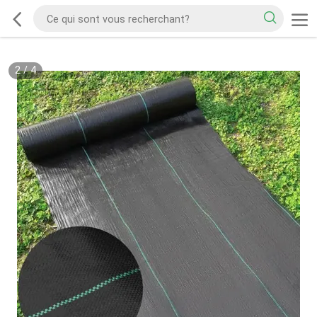
2
/
4