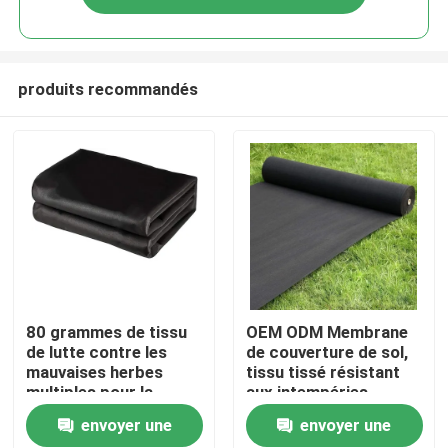
produits recommandés
À la maison
80 grammes de tissu
OEM ODM Membrane
de lutte contre les
de couverture de sol,
mauvaises herbes
tissu tissé résistant
Produits
multiples pour la
aux intempéries
protection des
envoyer une
envoyer une
plantes
À propos de nous