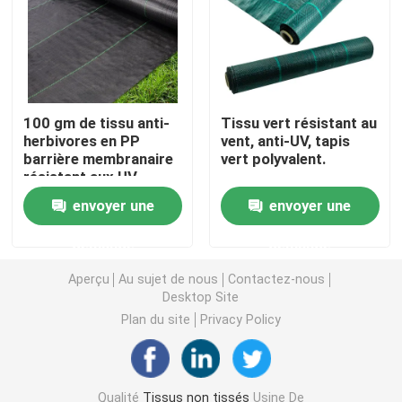
Nappe non-tissée
Tissu de nettoyage ménager
100 gm de tissu anti-
Tissu vert résistant au
herbivores en PP
vent, anti-UV, tapis
barrière membranaire
vert polyvalent.
Chiffons de nettoyage de Spunlace
résistant aux UV
durable
envoyer une
envoyer une
Tissu industriel à usage lourd
demande
demande
Chiffons de nettoyage jetables
Aperçu
Au sujet de nous
Contactez-nous
Desktop Site
Plan du site
Privacy Policy
Essuie-glaces pour les services alimentaires
Seringues de cuisine jetables
Qualité
Tissus non tissés
Usine De