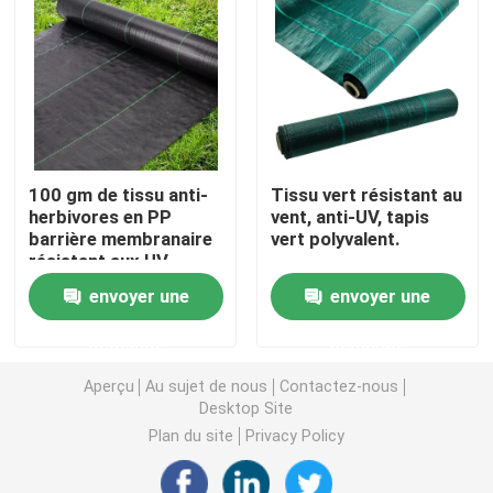
Nappe non-tissée
Tissu de nettoyage ménager
100 gm de tissu anti-
Tissu vert résistant au
Chiffons de nettoyage de Spunlace
herbivores en PP
vent, anti-UV, tapis
barrière membranaire
vert polyvalent.
résistant aux UV
Tissu industriel à usage lourd
durable
envoyer une
envoyer une
Chiffons de nettoyage jetables
demande
demande
Aperçu
Au sujet de nous
Contactez-nous
Essuie-glaces pour les services alimentaires
Desktop Site
Plan du site
Privacy Policy
Seringues de cuisine jetables