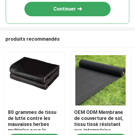
Continuer
produits recommandés
À la maison
80 grammes de tissu
OEM ODM Membrane
Produits
de lutte contre les
de couverture de sol,
mauvaises herbes
tissu tissé résistant
multiples pour la
aux intempéries
À propos de nous