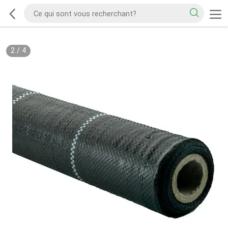
2
/
4