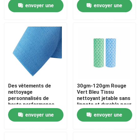
des aliments
un nettoyage optimal
envoyer une
envoyer une
Visite de l'usine
demande
demande
Contrôle de la qualité
Nous contacter
Nouvelles
Des vêtements de
30gm-120gm Rouge
nettoyage
Vert Bleu Tissu
Demandez un devis
personnalisés de
nettoyant jetable sans
haute performance
lingots et durable pour
avec une durée de
le nettoyage lourd
envoyer une
envoyer une
Tissus non tissés
conservation de 2 ans
demande
demande
Rouleau jumbo non tissé