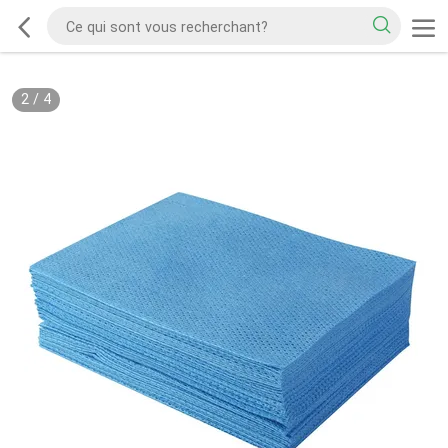
2
/
4