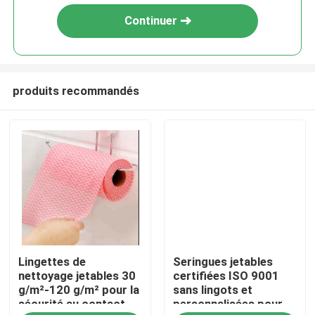
Continuer
produits recommandés
À la maison
Lingettes de
Seringues jetables
Produits
nettoyage jetables 30
certifiées ISO 9001
g/m²-120 g/m² pour la
sans lingots et
sécurité au contact
personnalisées pour
À propos de nous