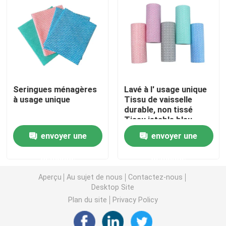
Nappe non-tissée
Tissu de nettoyage ménager
Seringues ménagères
Lavé à l' usage unique
Chiffons de nettoyage de Spunlace
à usage unique
Tissu de vaisselle
durable, non tissé
Tissu jetable bleu
Tissu industriel à usage lourd
envoyer une
envoyer une
Chiffons de nettoyage jetables
demande
demande
Aperçu
Au sujet de nous
Contactez-nous
Essuie-glaces pour les services alimentaires
Desktop Site
Plan du site
Privacy Policy
Seringues de cuisine jetables