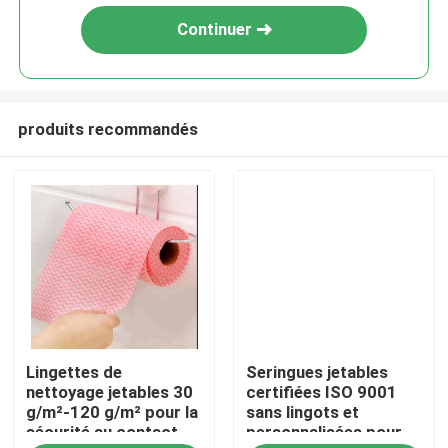
Continuer
produits recommandés
À la maison
Lingettes de
Seringues jetables
Produits
nettoyage jetables 30
certifiées ISO 9001
g/m²-120 g/m² pour la
sans lingots et
sécurité au contact
personnalisées pour
À propos de nous