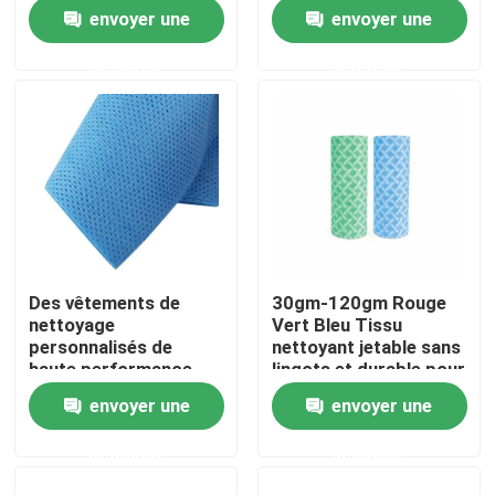
des aliments
un nettoyage optimal
envoyer une
envoyer une
Visite de l'usine
demande
demande
Contrôle de la qualité
Nous contacter
Nouvelles
Des vêtements de
30gm-120gm Rouge
nettoyage
Vert Bleu Tissu
Demandez un devis
personnalisés de
nettoyant jetable sans
haute performance
lingots et durable pour
avec une durée de
le nettoyage lourd
envoyer une
envoyer une
Tissus non tissés
conservation de 2 ans
demande
demande
Rouleau jumbo non tissé