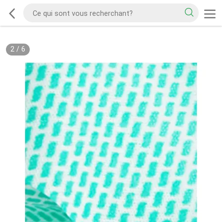
2
/
6