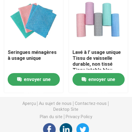
Nappe non-tissée
Tissu de nettoyage ménager
Seringues ménagères
Lavé à l' usage unique
Chiffons de nettoyage de Spunlace
à usage unique
Tissu de vaisselle
durable, non tissé
Tissu jetable bleu
Tissu industriel à usage lourd
envoyer une
envoyer une
Chiffons de nettoyage jetables
demande
demande
Aperçu
Au sujet de nous
Contactez-nous
Essuie-glaces pour les services alimentaires
Desktop Site
Plan du site
Privacy Policy
Seringues de cuisine jetables