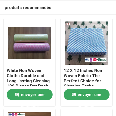
produits recommandés
White Non Woven
12 X 12 Inches Non
Cloths Durable and
Woven Fabric The
Long-lasting Cleaning
Perfect Choice for
À la maison
100 Pieces Per Pack
Cleaning Tasks
envoyer une
envoyer une
Produits
demande
demande
À propos de nous