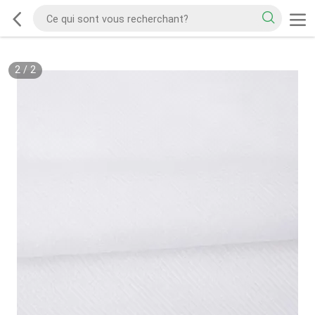
2
/
2