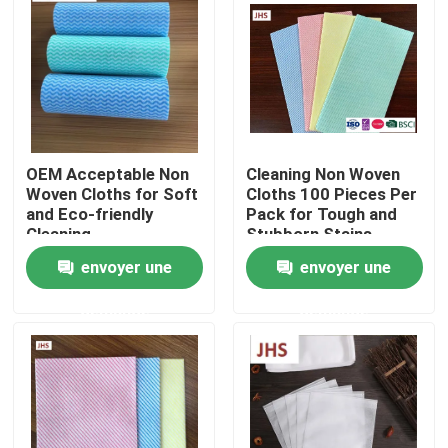
Visite de l'usine
Contrôle de la qualité
OEM Acceptable Non
Cleaning Non Woven
Nous contacter
Woven Cloths for Soft
Cloths 100 Pieces Per
and Eco-friendly
Pack for Tough and
Cleaning
Stubborn Stains
Nouvelles
envoyer une
envoyer une
demande
demande
Demandez un devis
Tissus non tissés
Rouleau jumbo non tissé