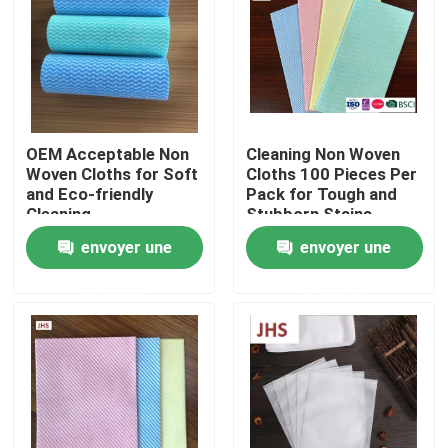
Visite de l'usine
Contrôle de la qualité
OEM Acceptable Non
Cleaning Non Woven
Woven Cloths for Soft
Cloths 100 Pieces Per
Nous contacter
and Eco-friendly
Pack for Tough and
Cleaning
Stubborn Stains
envoyer une
envoyer une
Nouvelles
demande
demande
Demandez un devis
Tissus non tissés
Rouleau jumbo non tissé