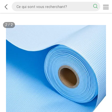
2
/
2