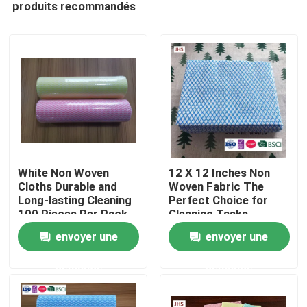
produits recommandés
White Non Woven
12 X 12 Inches Non
Cloths Durable and
Woven Fabric The
Long-lasting Cleaning
Perfect Choice for
100 Pieces Per Pack
Cleaning Tasks
À la maison
envoyer une
envoyer une
Produits
demande
demande
À propos de nous