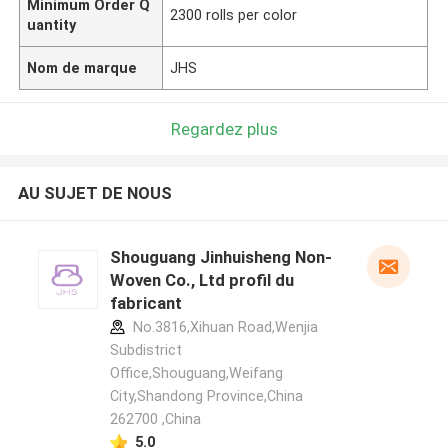
Minimum Order Q
2300 rolls per color
uantity
Nom de marque
JHS
Regardez plus
AU SUJET DE NOUS
Shouguang Jinhuisheng Non-
Woven Co., Ltd profil du
fabricant
No.3816,Xihuan Road,Wenjia
Subdistrict
Office,Shouguang,Weifang
City,Shandong Province,China
262700 ,China
5.0