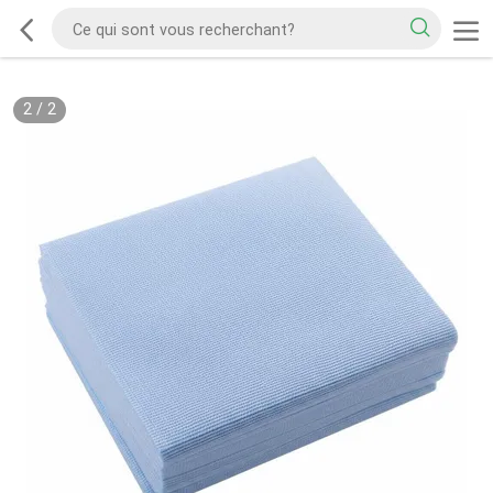
2
/
2