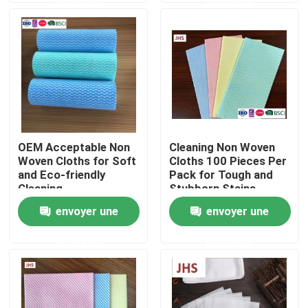
Visite de l'usine
Contrôle de la qualité
Nous contacter
OEM Acceptable Non
Cleaning Non Woven
Woven Cloths for Soft
Cloths 100 Pieces Per
Nouvelles
and Eco-friendly
Pack for Tough and
Cleaning
Stubborn Stains
envoyer une
envoyer une
Demandez un devis
demande
demande
Tissus non tissés
Rouleau jumbo non tissé