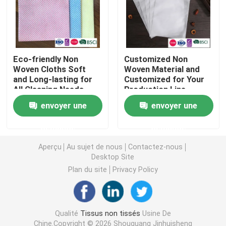
Nappe non-tissée
Tissu de nettoyage ménager
Eco-friendly Non
Customized Non
Woven Cloths Soft
Woven Material and
and Long-lasting for
Customized for Your
All Cleaning Needs
Production Line
Chiffons de nettoyage de Spunlace
Efficiency
envoyer une
envoyer une
Tissu industriel à usage lourd
demande
demande
Aperçu
Au sujet de nous
Contactez-nous
Chiffons de nettoyage jetables
Desktop Site
Plan du site
Privacy Policy
Essuie-glaces pour les services alimentaires
Qualité
Tissus non tissés
Usine De
Seringues de cuisine jetables
Chine.Copyright © 2026 Shouguang Jinhuisheng