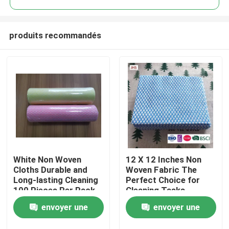
produits recommandés
White Non Woven
12 X 12 Inches Non
À la maison
Cloths Durable and
Woven Fabric The
Long-lasting Cleaning
Perfect Choice for
100 Pieces Per Pack
Cleaning Tasks
Produits
envoyer une
envoyer une
À propos de nous
demande
demande