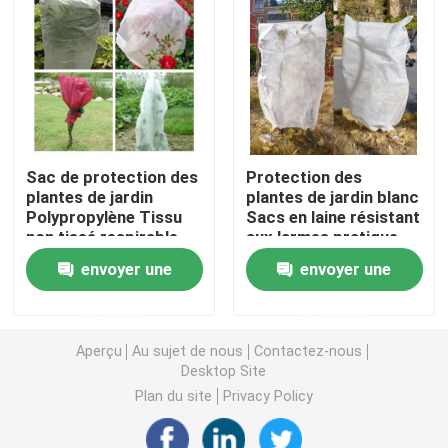
Nappe non-tissée
Tissu de nettoyage ménager
Sac de protection des
Protection des
Chiffons de nettoyage de Spunlace
plantes de jardin
plantes de jardin blanc
Polypropylène Tissu
Sacs en laine résistant
non tissé respirable
aux larmes pratique
Tissu industriel à usage lourd
envoyer une
envoyer une
Chiffons de nettoyage jetables
demande
demande
Aperçu
Au sujet de nous
Contactez-nous
Essuie-glaces pour les services alimentaires
Desktop Site
Plan du site
Privacy Policy
Seringues de cuisine jetables