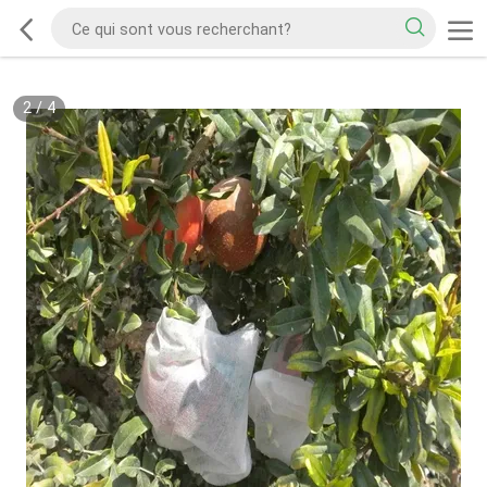
2
/
4