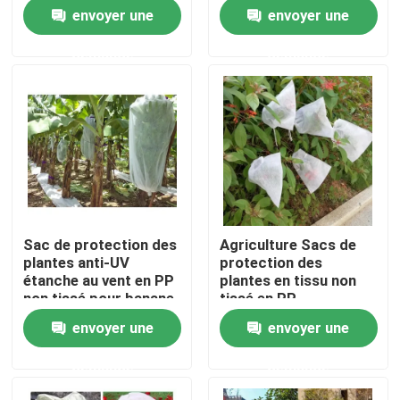
pratiques
arbres fruitiers
envoyer une
envoyer une
résistants aux
intempéries
Visite de l'usine
demande
demande
Contrôle de la qualité
Nous contacter
Nouvelles
Sac de protection des
Agriculture Sacs de
plantes anti-UV
protection des
Demandez un devis
étanche au vent en PP
plantes en tissu non
non tissé pour banane
tissé en PP
dégradable
envoyer une
envoyer une
Tissus non tissés
demande
demande
Rouleau jumbo non tissé