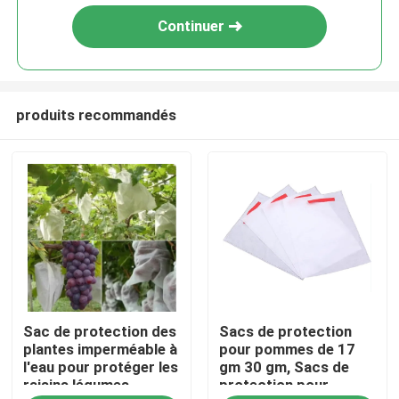
Continuer
produits recommandés
À la maison
Sac de protection des
Sacs de protection
Produits
plantes imperméable à
pour pommes de 17
l'eau pour protéger les
gm 30 gm, Sacs de
raisins légumes
protection pour
À propos de nous