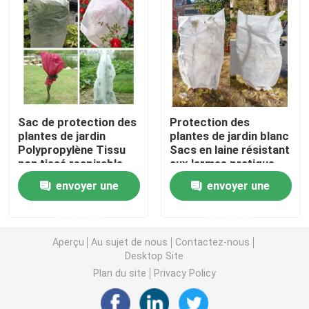
Nappe non-tissée
Tissu de nettoyage ménager
Sac de protection des
Protection des
Chiffons de nettoyage de Spunlace
plantes de jardin
plantes de jardin blanc
Polypropylène Tissu
Sacs en laine résistant
non tissé respirable
aux larmes pratique
Tissu industriel à usage lourd
envoyer une
envoyer une
Chiffons de nettoyage jetables
demande
demande
Aperçu
Au sujet de nous
Contactez-nous
Essuie-glaces pour les services alimentaires
Desktop Site
Plan du site
Privacy Policy
Seringues de cuisine jetables