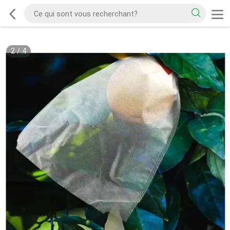
2
/
4