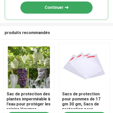
Continuer
produits recommandés
À la maison
Sac de protection des
Sacs de protection
Produits
plantes imperméable à
pour pommes de 17
l'eau pour protéger les
gm 30 gm, Sacs de
raisins légumes
protection pour
À propos de nous