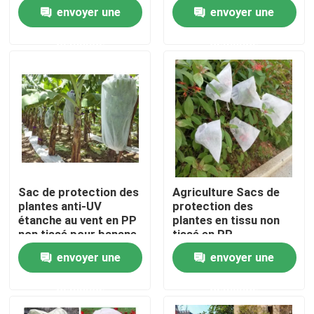
pratiques
arbres fruitiers
envoyer une
envoyer une
résistants aux
intempéries
Visite de l'usine
demande
demande
Contrôle de la qualité
Nous contacter
Nouvelles
Sac de protection des
Agriculture Sacs de
plantes anti-UV
protection des
Demandez un devis
étanche au vent en PP
plantes en tissu non
non tissé pour banane
tissé en PP
dégradable
envoyer une
envoyer une
Tissus non tissés
demande
demande
Rouleau jumbo non tissé