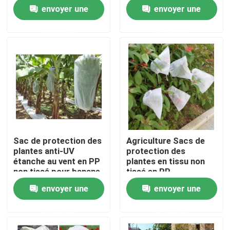
pratiques
arbres fruitiers
envoyer une
envoyer une
résistants aux
intempéries
Visite de l'usine
demande
demande
Contrôle de la qualité
Nous contacter
Nouvelles
Sac de protection des
Agriculture Sacs de
plantes anti-UV
protection des
Demandez un devis
étanche au vent en PP
plantes en tissu non
non tissé pour banane
tissé en PP
dégradable
envoyer une
envoyer une
Tissus non tissés
demande
demande
Rouleau jumbo non tissé