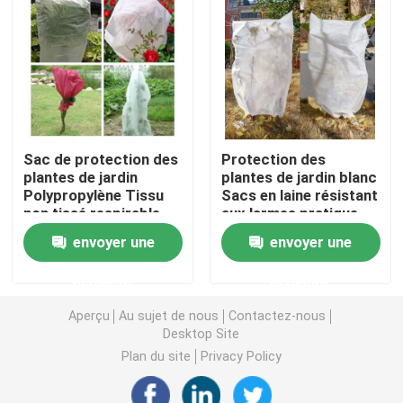
Nappe non-tissée
Tissu de nettoyage ménager
Sac de protection des
Protection des
Chiffons de nettoyage de Spunlace
plantes de jardin
plantes de jardin blanc
Polypropylène Tissu
Sacs en laine résistant
non tissé respirable
aux larmes pratique
Tissu industriel à usage lourd
envoyer une
envoyer une
Chiffons de nettoyage jetables
demande
demande
Aperçu
Au sujet de nous
Contactez-nous
Essuie-glaces pour les services alimentaires
Desktop Site
Plan du site
Privacy Policy
Seringues de cuisine jetables