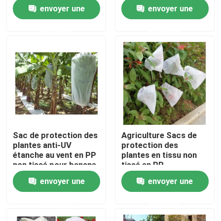
pratiques
arbres fruitiers
envoyer une
envoyer une
résistants aux
intempéries
Visite de l'usine
demande
demande
Contrôle de la qualité
Nous contacter
Nouvelles
Sac de protection des
Agriculture Sacs de
plantes anti-UV
protection des
Demandez un devis
étanche au vent en PP
plantes en tissu non
non tissé pour banane
tissé en PP
dégradable
envoyer une
envoyer une
Tissus non tissés
demande
demande
Rouleau jumbo non tissé