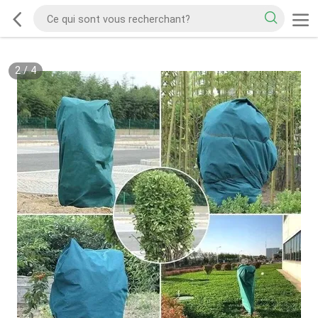
2
/
4