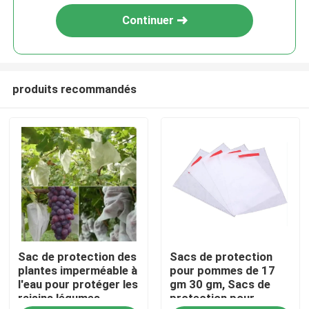
Continuer
produits recommandés
À la maison
Sac de protection des
Sacs de protection
Produits
plantes imperméable à
pour pommes de 17
l'eau pour protéger les
gm 30 gm, Sacs de
raisins légumes
protection pour
À propos de nous