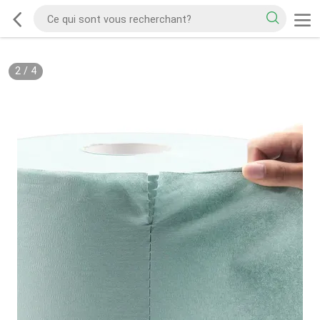
2
/
4