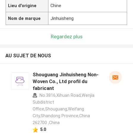
Lieu d'origine
Chine
Nom de marque
Jinhuisheng
Regardez plus
AU SUJET DE NOUS
Shouguang Jinhuisheng Non-
Woven Co., Ltd profil du
fabricant
No.3816,Xihuan Road,Wenjia
Subdistrict
Office,Shouguang,Weifang
City,Shandong Province,China
262700 ,China
5.0