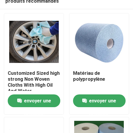
produits recommandés
Customized Sized high
Matériau de
strong Non Woven
polypropylène
Cloths With High Oil
And Water
À la maison
Absorbency Jumbo
envoyer une
envoyer une
Industrial Wipes
Produits
demande
demande
À propos de nous